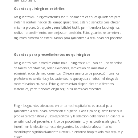
uso hospitalario.
Guantes quirúrgicos estériles
Los guantes quirúrgicos estériles son fundamentales en los quirófanos para
evitar la contaminación del campo quirúrgico. Están diseñados para ofrecer
máxima protección, ajuste y sensibilidad táctil, permitiendo a los cirujanos
realizar procedimientos complejos con precisión. Estos guantes se someten a
rigurosos procesos de esterilización para garantizar la seguridad del paciente.
Guantes para procedimientos no quirúrgicos
Los guantes para procedimientos no quirúrgicos se utilizan en una variedad
de tareas hospitalarias, como exámenes, recolección de muestras y
administración de medicamentos. Ofrecen una capa de protección para los
profesionales sanitarios y los pacientes, lo que ayuda a reducir el riesgo de
contaminación cruzada. Estos guantes están disponibles en diferentes
materiales, permitiéndote elegir según tu necesidad específica.
Elegir los guantes adecuados en entornos hospitalarios es crucial para
garantizar la seguridad, protección e higiene. Cada tipo de guante tiene sus
propias características y usos específicos, y la selección debe tener en cuenta la
sensibilidad del paciente, el tipo de procedimiento y las posibles alergias. Al
invertir en la elección correcta de guantes, los profesionales sanitarios
contribuyen significativamente a crear un entorno hospitalario más seguro y
eficaz.