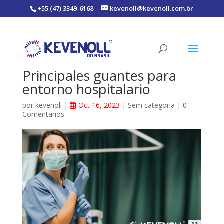
+55 (47) 3349-6168
kevenoll@kevenoll.com.br
Principales guantes para
entorno hospitalario
por
kevenoll
|
Oct 16, 2023
|
Sem categoria
|
0
Comentarios