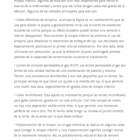
miopía infantil, algunos de ellos son aún más importantes para frenar el
avance de la enfermedad y evitar que los niños tengan casos más graves de la
afección. Algunos de los métodos principales para esto son:
• Gotas oftálmicas de atropina: La atropina tópica es un medicamento que se
usa para dilatar la pupila y generalmente no se usa durante los exámenes
oculares de rutina porque su efecto duradero puede tardar una semana o
más en desaparecer. Para controlar la miopía infantil se combina el uso de
atropina para desactivar el mecanismo de enfoque del ojo. Los resultados son
especialmente positivos en el primer año de tratamiento. Por otro lado, debe
utilizarse con precaución, ya que la dilatación pupilar prolongada provoca
pérdida de la capacidad de concentración durante el tratamiento.
• Lentes de contacto permeables al gas (RGP): Los lentes permeables al gas son
lentes de alta calidad hechos de una combinación de plástico y silicona.
Tienen una consistencia semiflexible y son más pequeños que la córnea. Su
principal ventaja es que tiene un ajuste a la medida del ojo, lo que permite
una visión más clara, especialmente en grados altos de miopía infantil.
• Gafas multifocales: Esta opción es interesante porque las lentes multifocales
para gafas combinan grados en un solo artículo. Con tres campos de visión,
no hay una separación visible entre ellos, lo que permite una transición
perfecta de uno a otro. Por lo tanto, debe dirigir su mirada al punto correcto
de la lente, de acuerdo con lo que desea enfocar.
• Hipocorrección de la miopía: La cirugía refractiva se realiza en algunos casos
para corregir la miopía infantil y una hipocorrección significa corregir menos
de lo realmente necesario. Así, el procedimiento reduce el foco de tensión