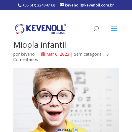
+55 (47) 3349-6168
kevenoll@kevenoll.com.br
Miopía infantil
por
kevenoll
|
Mar 6, 2023
|
Sem categoria
|
0
Comentarios