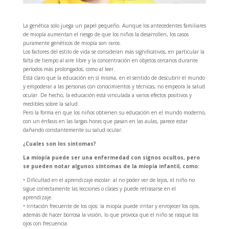
La genética solo juega un papel pequeño. Aunque los antecedentes familiares
de miopía aumentan el riesgo de que los niños la desarrollen, los casos
puramente genéticos de miopía son raros.
Los factores del estilo de vida se consideran más significativos, en particular la
falta de tiempo al aire libre y la concentración en objetos cercanos durante
períodos más prolongados, como al leer.
Está claro que la educación en sí misma, en el sentido de descubrir el mundo
y empoderar a las personas con conocimientos y técnicas, no empeora la salud
ocular. De hecho, la educación está vinculada a varios efectos positivos y
medibles sobre la salud.
Pero la forma en que los niños obtienen su educación en el mundo moderno,
con un énfasis en las largas horas que pasan en las aulas, parece estar
dañando constantemente su salud ocular.
¿Cuales son los sintomas?
La miopía puede ser una enfermedad con signos ocultos, pero
se pueden notar algunos síntomas de la miopía infantil, como:
• Dificultad en el aprendizaje escolar: al no poder ver de lejos, el niño no
sigue correctamente las lecciones o clases y puede retrasarse en el
aprendizaje.
• Irritación frecuente de los ojos: la miopía puede irritar y enrojecer los ojos,
además de hacer borrosa la visión, lo que provoca que el niño se rasque los
ojos con frecuencia.