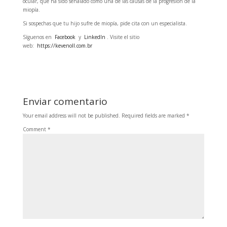
ocular, que ha sido señalado como una de las causas de la progresión de la
miopía.
Si sospechas que tu hijo sufre de miopía, pide cita con un especialista.
Síguenos en
Facebook
y
LinkedIn
. Visite el sitio
web:
https://kevenoll.com.br
Enviar comentario
Your email address will not be published.
Required fields are marked
*
Comment
*