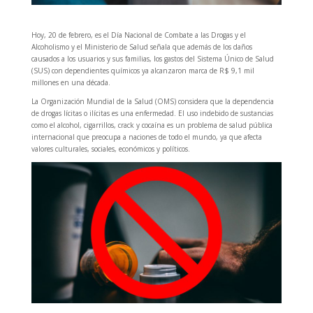
Hoy, 20 de febrero, es el Día Nacional de Combate a las Drogas y el
Alcoholismo y el Ministerio de Salud señala que además de los daños
causados ​​a los usuarios y sus familias, los gastos del Sistema Único de Salud
(SUS) con dependientes químicos ya alcanzaron marca de R$ 9,1 mil
millones en una década.
La Organización Mundial de la Salud (OMS) considera que la dependencia
de drogas lícitas o ilícitas es una enfermedad. El uso indebido de sustancias
como el alcohol, cigarrillos, crack y cocaína es un problema de salud pública
internacional que preocupa a naciones de todo el mundo, ya que afecta
valores culturales, sociales, económicos y políticos.