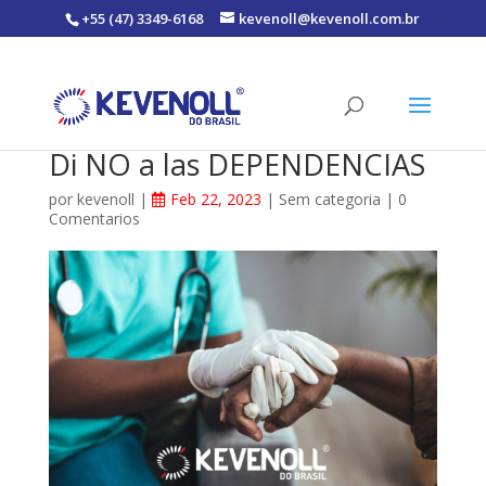
+55 (47) 3349-6168
kevenoll@kevenoll.com.br
Di NO a las DEPENDENCIAS
por
kevenoll
|
Feb 22, 2023
|
Sem categoria
|
0
Comentarios