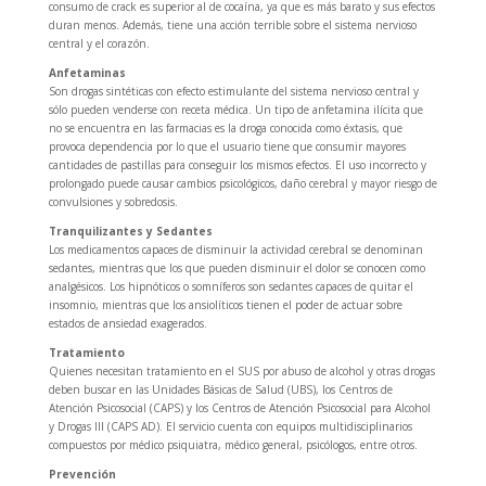
consumo de crack es superior al de cocaína, ya que es más barato y sus efectos
duran menos. Además, tiene una acción terrible sobre el sistema nervioso
central y el corazón.
Anfetaminas
Son drogas sintéticas con efecto estimulante del sistema nervioso central y
sólo pueden venderse con receta médica. Un tipo de anfetamina ilícita que
no se encuentra en las farmacias es la droga conocida como éxtasis, que
provoca dependencia por lo que el usuario tiene que consumir mayores
cantidades de pastillas para conseguir los mismos efectos. El uso incorrecto y
prolongado puede causar cambios psicológicos, daño cerebral y mayor riesgo de
convulsiones y sobredosis.
Tranquilizantes y Sedantes
Los medicamentos capaces de disminuir la actividad cerebral se denominan
sedantes, mientras que los que pueden disminuir el dolor se conocen como
analgésicos. Los hipnóticos o somníferos son sedantes capaces de quitar el
insomnio, mientras que los ansiolíticos tienen el poder de actuar sobre
estados de ansiedad exagerados.
Tratamiento
Quienes necesitan tratamiento en el SUS por abuso de alcohol y otras drogas
deben buscar en las Unidades Básicas de Salud (UBS), los Centros de
Atención Psicosocial (CAPS) y los Centros de Atención Psicosocial para Alcohol
y Drogas III (CAPS AD). El servicio cuenta con equipos multidisciplinarios
compuestos por médico psiquiatra, médico general, psicólogos, entre otros.
Prevención