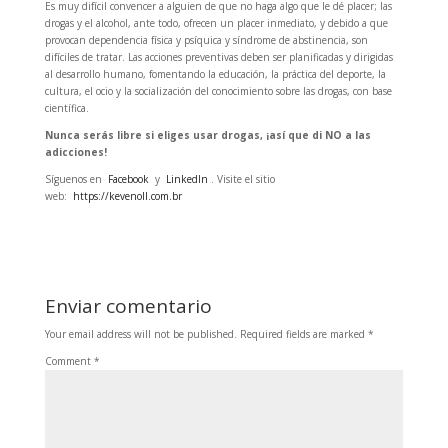
Es muy difícil convencer a alguien de que no haga algo que le dé placer; las
drogas y el alcohol, ante todo, ofrecen un placer inmediato, y debido a que
provocan dependencia física y psíquica y síndrome de abstinencia, son
difíciles de tratar. Las acciones preventivas deben ser planificadas y dirigidas
al desarrollo humano, fomentando la educación, la práctica del deporte, la
cultura, el ocio y la socialización del conocimiento sobre las drogas, con base
científica.
Nunca serás libre si eliges usar drogas, ¡así que di NO a las
adicciones!
Síguenos en
Facebook
y
LinkedIn
. Visite el sitio
web:
https://kevenoll.com.br
Enviar comentario
Your email address will not be published.
Required fields are marked
*
Comment
*