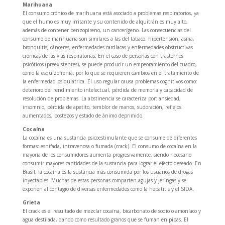
Marihuana
El consumo crónico de marihuana está asociado a problemas respiratorios, ya
que el humo es muy irritante y su contenido de alquitrán es muy alto,
además de contener benzopireno, un cancerígeno. Las consecuencias del
consumo de marihuana son similares a las del tabaco: hipertensión, asma,
bronquitis, cánceres, enfermedades cardíacas y enfermedades obstructivas
crónicas de las vías respiratorias. En el caso de personas con trastornos
psicóticos (preexistentes), se puede producir un empeoramiento del cuadro,
como la esquizofrenia, por lo que se requieren cambios en el tratamiento de
la enfermedad psiquiátrica. El uso regular causa problemas cognitivos como:
deterioro del rendimiento intelectual, pérdida de memoria y capacidad de
resolución de problemas. La abstinencia se caracteriza por: ansiedad,
insomnio, pérdida de apetito, temblor de manos, sudoración, reflejos
aumentados, bostezos y estado de ánimo deprimido.
Cocaína
La cocaína es una sustancia psicoestimulante que se consume de diferentes
formas: esnifada, intravenosa o fumada (crack). El consumo de cocaína en la
mayoría de los consumidores aumenta progresivamente, siendo necesario
consumir mayores cantidades de la sustancia para lograr el efecto deseado. En
Brasil, la cocaína es la sustancia más consumida por los usuarios de drogas
inyectables. Muchas de estas personas comparten agujas y jeringas y se
exponen al contagio de diversas enfermedades como la hepatitis y el SIDA.
Grieta
El crack es el resultado de mezclar cocaína, bicarbonato de sodio o amoníaco y
agua destilada, dando como resultado granos que se fuman en pipas. El