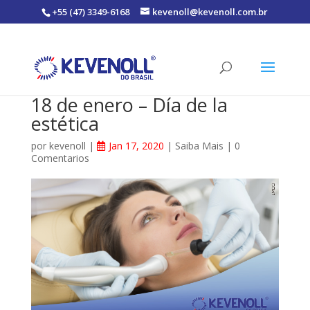
+55 (47) 3349-6168
kevenoll@kevenoll.com.br
18 de enero – Día de la
estética
por
kevenoll
|
Jan 17, 2020
|
Saiba Mais
|
0
Comentarios