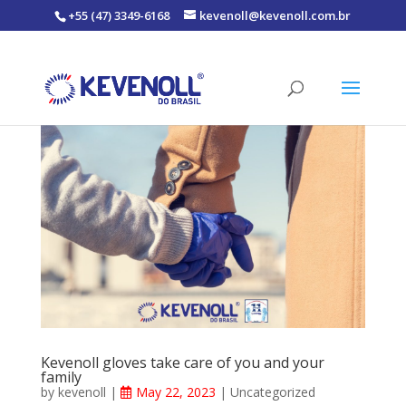
+55 (47) 3349-6168
kevenoll@kevenoll.com.br
Kevenoll gloves take care of you and your
family
by
kevenoll
|
May 22, 2023
|
Uncategorized