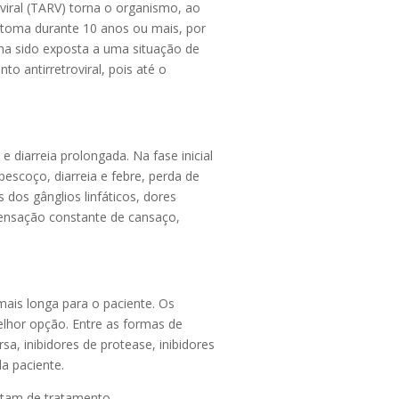
oviral (TARV) torna o organismo, ao
ntoma durante 10 anos ou mais, por
nha sido exposta a uma situação de
o antirretroviral, pois até o
diarreia prolongada. Na fase inicial
escoço, diarreia e febre, perda de
dos gânglios linfáticos, dores
 sensação constante de cansaço,
ais longa para o paciente. Os
lhor opção. Entre as formas de
sa, inibidores de protease, inibidores
a paciente.
itam de tratamento.