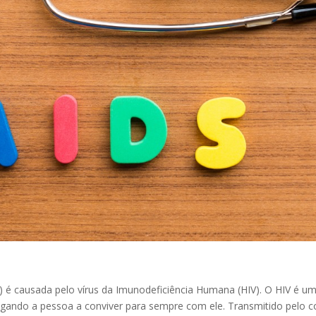
) é causada pelo vírus da Imunodeficiência Humana (HIV). O HIV é u
brigando a pessoa a conviver para sempre com ele. Transmitido pelo