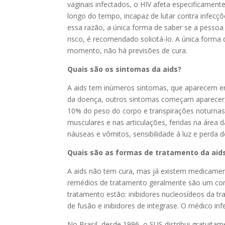
vaginais infectados, o HIV afeta especificament
longo do tempo, incapaz de lutar contra infec
essa razão, a única forma de saber se a pessoa
risco, é recomendado solicitá-lo. A única forma 
momento, não há previsões de cura.
Quais são os sintomas da aids?
A aids tem inúmeros sintomas, que aparecem em 
da doença, outros sintomas começam aparecer, co
10% do peso do corpo e transpirações noturnas.
musculares e nas articulações, feridas na área 
náuseas e vômitos, sensibilidade à luz e perda d
Quais são as formas de tratamento da aid
A aids não tem cura, mas já existem medicament
remédios de tratamento geralmente são um com
tratamento estão: inibidores nucleosídeos da tra
de fusão e inibidores de integrase. O médico in
No Brasil, desde 1996, o SUS distribui gratuit