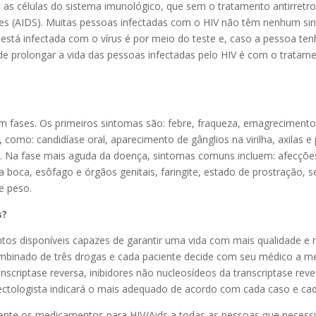
e as células do sistema imunológico, que sem o tratamento antirretr
ções (AIDS). Muitas pessoas infectadas com o HIV não têm nenhum si
 está infectada com o vírus é por meio do teste e, caso a pessoa te
de prolongar a vida das pessoas infectadas pelo HIV é com o tratament
fases. Os primeiros sintomas são: febre, fraqueza, emagrecimento e 
mo: candidíase oral, aparecimento de gânglios na virilha, axilas e p
 Na fase mais aguda da doença, sintomas comuns incluem: afecções 
da boca, esôfago e órgãos genitais, faringite, estado de prostração,
e peso.
s?
os disponíveis capazes de garantir uma vida com mais qualidade e m
binado de três drogas e cada paciente decide com seu médico a me
nscriptase reversa, inibidores não nucleosídeos da transcriptase rever
fectologista indicará o mais adequado de acordo com cada caso e cad
amente os medicamentos para HIV/Aids a todas as pessoas que necess