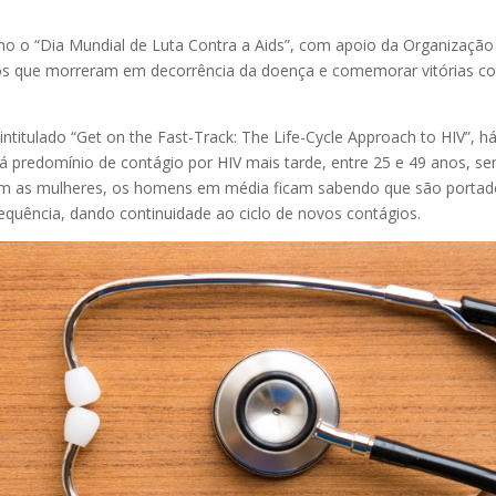
omo o “Dia Mundial de Luta Contra a Aids”, com apoio da Organizaçã
a dos que morreram em decorrência da doença e comemorar vitórias c
ntitulado “Get on the Fast-Track: The Life-Cycle Approach to HIV”, h
há predomínio de contágio por HIV mais tarde, entre 25 e 49 anos, 
m as mulheres, os homens em média ficam sabendo que são portador
equência, dando continuidade ao ciclo de novos contágios.