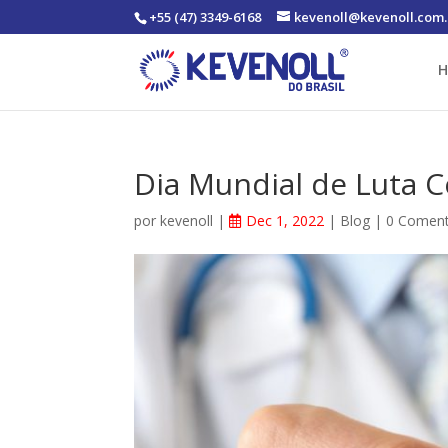
+55 (47) 3349-6168
kevenoll@kevenoll.com.
Dia Mundial de Luta C
por
kevenoll
|
Dec 1, 2022
|
Blog
|
0 Coment