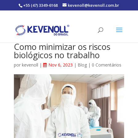
+55 (47) 3349-6168
kevenoll@kevenoll.com.br
Como minimizar os riscos
biológicos no trabalho
por
kevenoll
|
Nov 6, 2023
|
Blog
|
0 Comentários