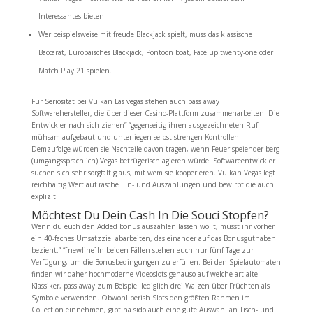
Interessantes bieten.
Wer beispielsweise mit freude Blackjack spielt, muss das klassische
Baccarat, Europäisches Blackjack, Pontoon boat, Face up twenty-one oder
Match Play 21 spielen.
Für Seriosität bei Vulkan Las vegas stehen auch pass away
Softwarehersteller, die über dieser Casino-Plattform zusammenarbeiten. Die
Entwickler nach sich ziehen” “gegenseitig ihren ausgezeichneten Ruf
mühsam aufgebaut und unterliegen selbst strengen Kontrollen.
Demzufolge würden sie Nachteile davon tragen, wenn Feuer speiender berg
(umgangssprachlich) Vegas betrügerisch agieren würde. Softwareentwickler
suchen sich sehr sorgfältig aus, mit wem sie kooperieren. Vulkan Vegas legt
reichhaltig Wert auf rasche Ein- und Auszahlungen und bewirbt die auch
explizit.
Möchtest Du Dein Cash In Die Souci Stopfen?
Wenn du euch den Added bonus auszahlen lassen wollt, müsst ihr vorher
ein 40-faches Umsatzziel abarbeiten, das einander auf das Bonusguthaben
bezieht.” “[newline]In beiden Fällen stehen euch nur fünf Tage zur
Verfügung, um die Bonusbedingungen zu erfüllen. Bei den Spielautomaten
finden wir daher hochmoderne Videoslots genauso auf welche art alte
Klassiker, pass away zum Beispiel lediglich drei Walzen über Früchten als
Symbole verwenden. Obwohl perish Slots den größten Rahmen im
Collection einnehmen, gibt ha sido auch eine gute Auswahl an Tisch- und