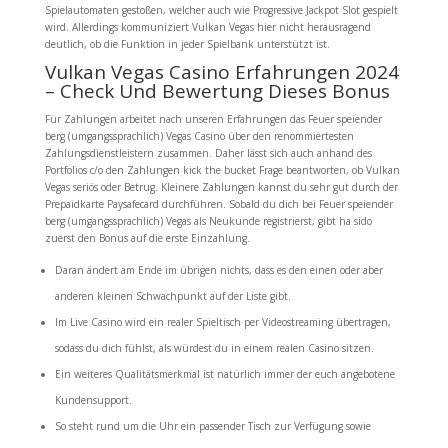
Spielautomaten gestoßen, welcher auch wie Progressive Jackpot Slot gespielt
wird. Allerdings kommuniziert Vulkan Vegas hier nicht herausragend
deutlich, ob die Funktion in jeder Spielbank unterstützt ist.
Vulkan Vegas Casino Erfahrungen 2024
– Check Und Bewertung Dieses Bonus
Für Zahlungen arbeitet nach unseren Erfahrungen das Feuer speiender
berg (umgangssprachlich) Vegas Casino über den renommiertesten
Zahlungsdienstleistern zusammen. Daher lässt sich auch anhand des
Portfolios c/o den Zahlungen kick the bucket Frage beantworten, ob Vulkan
Vegas seriös oder Betrug. Kleinere Zahlungen kannst du sehr gut durch der
Prepaidkarte Paysafecard durchführen. Sobald du dich bei Feuer speiender
berg (umgangssprachlich) Vegas als Neukunde registrierst, gibt ha sido
zuerst den Bonus auf die erste Einzahlung.
Daran ändert am Ende im übrigen nichts, dass es den einen oder aber
anderen kleinen Schwachpunkt auf der Liste gibt.
Im Live Casino wird ein realer Spieltisch per Videostreaming übertragen,
sodass du dich fühlst, als würdest du in einem realen Casino sitzen.
Ein weiteres Qualitätsmerkmal ist natürlich immer der euch angebotene
Kundensupport.
So steht rund um die Uhr ein passender Tisch zur Verfügung sowie