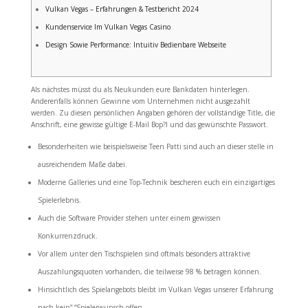
Vulkan Vegas – Erfahrungen & Testbericht 2024
Kundenservice Im Vulkan Vegas Casino
Design Sowie Performance: Intuitiv Bedienbare Webseite
Als nächstes müsst du als Neukunden eure Bankdaten hinterlegen.
Anderenfalls können Gewinne vom Unternehmen nicht ausgezahlt
werden. Zu diesen persönlichen Angaben gehören der vollständige Title, die
Anschrift, eine gewisse gültige E-Mail Bop?l und das gewünschte Passwort.
Besonderheiten wie beispielsweise Teen Patti sind auch an dieser stelle in
ausreichendem Maße dabei.
Moderne Galleries und eine Top-Technik bescheren euch ein einzigartiges
Spielerlebnis.
Auch die Software Provider stehen unter einem gewissen
Konkurrenzdruck.
Vor allem unter den Tischspielen sind oftmals besonders attraktive
Auszahlungsquoten vorhanden, die teilweise 98 % betragen können.
Hinsichtlich des Spielangebots bleibt im Vulkan Vegas unserer Erfahrung
nach kein” “Spielerwunsch offen.