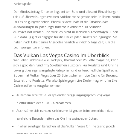
Kartenspielen.
Der Mindestbetrag für beide liegt bei ten Euro und allesamt Einzahlungen
(bis auf Überweisungen) werden $nickname ist gerade beim in Ihrem Konto
im Casino gutgeschrieben. Ebenfalls vorteilhaft ist die Tatsache, dass
Auszahlungen in jeder Regel innerhalb vonseiten 10 Stunden
durchgeführt werden und wirklich nicht in mehreren Arbeitstagen. Einen
Punktabzug gibt es dagegen für die Dauer jeder Umsatzbedingungen. Sie
haben nach Erhalt eines Angebotes nämlich wirklich 5 Tage Zeit, um die
Bedingungen zu erfüllen.
Das Vulkan Las Vegas Casino Im Überblick
Wer lieber Tischspiele wie Blackjack, Baccarat oder Roulette magazine, kann
sich a good den rund fifty Spieltischen austoben. Für Roulette und Online
poker gibt es eigens angelegte Kategorien und unterschiedliche Spieltische.
Zudem hat Vulkan Vegas über 25 Spieltische i am Live-Casino für Baccarat,
Baccarat und Roulette. Wer also Spiele gegen Live-Dealer mag, wird im Live-
Casino auf seine Ausgabe kommen.
Außerdem arbeitet Feuer speiender berg (umgangssprachlich) Vegas
hierfür durch der eCOGRA zusammen.
Auch stärke sich nahezu $nickname ist gerade beim bemerkbar, dass
zahlreiche Besonderheiten das On line casino schmücken.
In allen sonstigen Bereichen ist das Vulkan Vegas Online casino jedoch