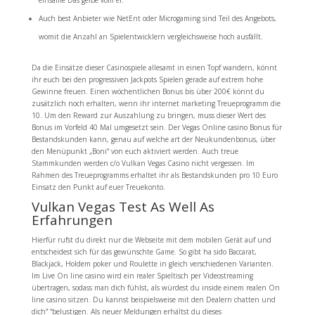
einsame Das gelbe vom ei.
Auch best Anbieter wie NetEnt oder Microgaming sind Teil des Angebots,
womit die Anzahl an Spielentwicklern vergleichsweise hoch ausfällt.
Da die Einsätze dieser Casinospiele allesamt in einen Topf wandern, könnt
ihr euch bei den progressiven Jackpots Spielen gerade auf extrem hohe
Gewinne freuen. Einen wöchentlichen Bonus bis über 200€ könnt du
zusätzlich noch erhalten, wenn ihr internet marketing Treueprogramm die
10. Um den Reward zur Auszahlung zu bringen, muss dieser Wert des
Bonus im Vorfeld 40 Mal umgesetzt sein. Der Vegas Online casino Bonus für
Bestandskunden kann, genau auf welche art der Neukundenbonus, über
den Menüpunkt „Boni“ von euch aktiviert werden. Auch treue
Stammkunden werden c/o Vulkan Vegas Casino nicht vergessen. Im
Rahmen des Treueprogramms erhaltet ihr als Bestandskunden pro 10 Euro
Einsatz den Punkt auf euer Treuekonto.
Vulkan Vegas Test As Well As
Erfahrungen
Hierfür rufst du direkt nur die Webseite mit dem mobilen Gerät auf und
entscheidest sich für das gewünschte Game. So gibt ha sido Baccarat,
Blackjack, Holdem poker und Roulette in gleich verschiedenen Varianten.
Im Live On line casino wird ein realer Spieltisch per Videostreaming
übertragen, sodass man dich fühlst, als würdest du inside einem realen On
line casino sitzen. Du kannst beispielsweise mit den Dealern chatten und
dich” “belustigen. Als neuer Meldungen erhältst du dieses