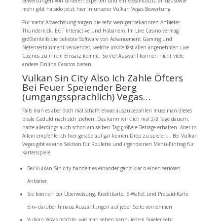
Bewertungen von unseren Experten und ein Gesamtfazit, all das sowie
mehr gibt ha sido jetzt hier in unserer Vulkan Vegas Bewertung.
Für mehr Abwechslung sorgen die sehr weniger bekannten Anbieter
Thunderkick, EGT Interactive und Habanero. Im Live Casino vermag
größtenteils die beliebte Software von Advancement Gaming und
Netentertainment verwendet, welche inside fast allen angenehmen Live
Casinos zu ihrem Einsatz kommt. So viel Auswahl können nicht viele
andere Online Casinos bieten.
Vulkan Sin City Also Ich Zahle Öfters
Bei Feuer Speiender Berg
(umgangssprachlich) Vegas…
Falls man es aber doch mal schafft etwas auszubezahlen muss man dieses
bissle Geduld nach sich ziehen. Das kann wirklich mal 2-3 Tage dauern,
hatte allerdings auch schon am selben Tag größere Beträge erhalten. Aber in
Allem empfehle ich hier gerade auf gar keinen Drop zu spielen… Bei Vulkan
Vegas gibt es eine Sektion für Roulette und irgendeinen Menü-Eintrag für
Kartenspiele.
Bei Vulkan Sin city handelt es einander ganz klar o einen seriösen
Anbieter.
Sie können per Überweisung, Kreditkarte, E-Wallet und Prepaid-Karte
Ein- darüber hinaus Auszahlungen auf jeder Seite vornehmen.
Vulkan Vegas möchte, wie man sehen kann, jedem Spieler sehr