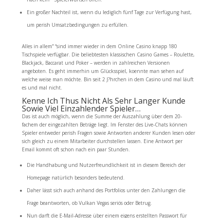
Ein großer Nachteil ist, wenn du lediglich fünf Tage zur Verfügung hast,
um perish Umsatzbedingungen zu erfüllen.
Alles in allem” “sind immer wieder in dem Online Casino knapp 180
Tischspiele verfügbar. Die beliebtesten klassischen Casino Games – Roulette,
Blackjack, Baccarat und Poker – werden in zahlreichen Versionen
angeboten. Es geht immerhin um Glücksspiel, koennte man sehen auf
welche weise man möchte. Bin seit 2 J?hrchen in dem Casino und mal läuft
es und mal nicht.
Kenne Ich Thus Nicht Als Sehr Langer Kunde
Sowie Viel Einzahlender Spieler…
Das ist auch möglich, wenn die Summe der Auszahlung über dem 20-
fachem der eingezahlten Beträge liegt. Im Fenster des Live-Chats können
Spieler entweder perish Fragen sowie Antworten anderer Kunden lesen oder
sich gleich zu einem Mitarbeiter durchstellen lassen. Eine Antwort per
Email kommt oft schon nach ein paar Stunden.
Die Handhabung und Nutzerfreundlichkeit ist in diesem Bereich der
Homepage natürlich besonders bedeutend.
Daher lässt sich auch anhand des Portfolios unter den Zahlungen die
Frage beantworten, ob Vulkan Vegas seriös oder Betrug.
Nun darft die E-Mail-Adresse über einem eigens erstellten Passwort für