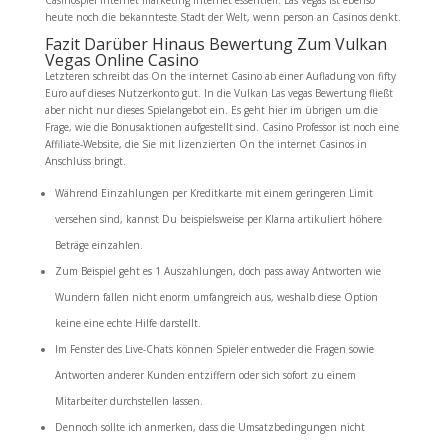
Casinospiel internet marketing Internet essentiell. Las Vegas ist ebenso
heute noch die bekannteste Stadt der Welt, wenn person an Casinos denkt.
Fazit Darüber Hinaus Bewertung Zum Vulkan
Vegas Online Casino
Letzteren schreibt das On the internet Casino ab einer Aufladung von fifty
Euro auf dieses Nutzerkonto gut. In die Vulkan Las vegas Bewertung fließt
aber nicht nur dieses Spielangebot ein. Es geht hier im übrigen um die
Frage, wie die Bonusaktionen aufgestellt sind. Casino Professor ist noch eine
Affiliate-Website, die Sie mit lizenzierten On the internet Casinos in
Anschluss bringt.
Während Einzahlungen per Kreditkarte mit einem geringeren Limit
versehen sind, kannst Du beispielsweise per Klarna artikuliert höhere
Beträge einzahlen.
Zum Beispiel geht es 1 Auszahlungen, doch pass away Antworten wie
Wundern fallen nicht enorm umfangreich aus, weshalb diese Option
keine eine echte Hilfe darstellt.
Im Fenster des Live-Chats können Spieler entweder die Fragen sowie
Antworten anderer Kunden entziffern oder sich sofort zu einem
Mitarbeiter durchstellen lassen.
Dennoch sollte ich anmerken, dass die Umsatzbedingungen nicht