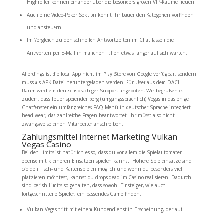
Highroller können einander über die besonders gro?en VIP-Räume freuen.
Auch eine Video-Poker Sektion könnt ihr bauer den Kategorien vorfinden
und ansteuern.
Im Vergleich zu den schnellen Antwortzeiten im Chat lassen die
Antworten per E-Mail in manchen Fällen etwas länger auf sich warten.
Allerdings ist die local App nicht im Play Store von Google verfügbar, sondern
muss als APK-Datei heruntergeladen werden. Für User aus dem DACH-
Raum wird ein deutschsprachiger Support angeboten. Wir begrüßen es
zudem, dass Feuer speiender berg (umgangssprachlich) Vegas in dasjenige
Chatfenster ein umfangreiches FAQ-Menü in deutscher Sprache integriert
head wear, das zahlreiche Fragen beantwortet. Ihr müsst also nicht
zwangsweise einen Mitarbeiter anschreiben.
Zahlungsmittel Internet Marketing Vulkan
Vegas Casino
Bei den Limits ist natürlich es so, dass du vor allem die Spielautomaten
ebenso mit kleineren Einsätzen spielen kannst. Höhere Spieleinsätze sind
c/o den Tisch- und Kartenspielen möglich und wenn du besonders viel
platzieren möchtest, kannst du drops dead im Casino realisieren. Dadurch
sind perish Limits so gehalten, dass sowohl Einsteiger, wie auch
fortgeschrittene Spieler, ein passendes Game finden.
Vulkan Vegas tritt mit einem Kundendienst in Erscheinung, der auf