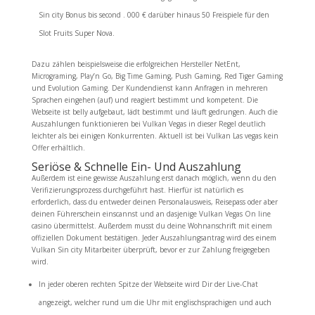
Sin city Bonus bis second . 000 € darüber hinaus 50 Freispiele für den
Slot Fruits Super Nova.
Dazu zählen beispielsweise die erfolgreichen Hersteller NetEnt,
Micrograming, Play’n Go, Big Time Gaming, Push Gaming, Red Tiger Gaming
und Evolution Gaming. Der Kundendienst kann Anfragen in mehreren
Sprachen eingehen (auf) und reagiert bestimmt und kompetent. Die
Webseite ist belly aufgebaut, lädt bestimmt und läuft gedrungen. Auch die
Auszahlungen funktionieren bei Vulkan Vegas in dieser Regel deutlich
leichter als bei einigen Konkurrenten. Aktuell ist bei Vulkan Las vegas kein
Offer erhältlich.
Seriöse & Schnelle Ein- Und Auszahlung
Außerdem ist eine gewisse Auszahlung erst danach möglich, wenn du den
Verifizierungsprozess durchgeführt hast. Hierfür ist natürlich es
erforderlich, dass du entweder deinen Personalausweis, Reisepass oder aber
deinen Führerschein einscannst und an dasjenige Vulkan Vegas On line
casino übermittelst. Außerdem musst du deine Wohnanschrift mit einem
offiziellen Dokument bestätigen. Jeder Auszahlungsantrag wird des einem
Vulkan Sin city Mitarbeiter überprüft, bevor er zur Zahlung freigegeben
wird.
In jeder oberen rechten Spitze der Webseite wird Dir der Live-Chat
angezeigt, welcher rund um die Uhr mit englischsprachigen und auch