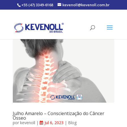
+55 (47) 3349-6168
kevenoll@kevenoll.com.br
Julho Amarelo – Conscientização do Câncer
Ósseo
por
kevenoll
|
Jul 6, 2023
|
Blog