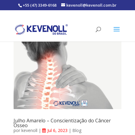
+55 (47) 3349-6168
kevenoll@kevenoll.com.br
Julho Amarelo – Conscientização do Câncer
Ósseo
por
kevenoll
|
Jul 6, 2023
|
Blog