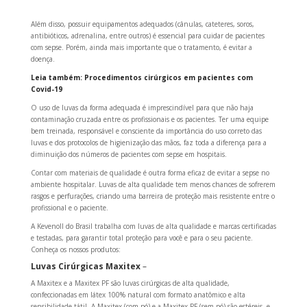
Além disso, possuir equipamentos adequados (cânulas, cateteres, soros,
antibióticos, adrenalina, entre outros) é essencial para cuidar de pacientes
com sepse. Porém, ainda mais importante que o tratamento, é evitar a
doença.
Leia também: Procedimentos cirúrgicos em pacientes com
Covid-19
O uso de luvas da forma adequada é imprescindível para que não haja
contaminação cruzada entre os profissionais e os pacientes. Ter uma equipe
bem treinada, responsável e consciente da importância do uso correto das
luvas e dos protocolos de higienização das mãos, faz toda a diferença para a
diminuição dos números de pacientes com sepse em hospitais.
Contar com materiais de qualidade é outra forma eficaz de evitar a sepse no
ambiente hospitalar. Luvas de alta qualidade tem menos chances de sofrerem
rasgos e perfurações, criando uma barreira de proteção mais resistente entre o
profissional e o paciente.
A Kevenoll do Brasil trabalha com luvas de alta qualidade e marcas certificadas
e testadas, para garantir total proteção para você e para o seu paciente.
Conheça os nossos produtos:
Luvas Cirúrgicas Maxitex
–
A Maxitex e a Maxitex PF são luvas cirúrgicas de alta qualidade,
confeccionadas em látex 100% natural com formato anatômico e alta
sensibilidade tátil. A Maxitex (com pó) e a Maxitex PF (sem pó) são estéreis, e