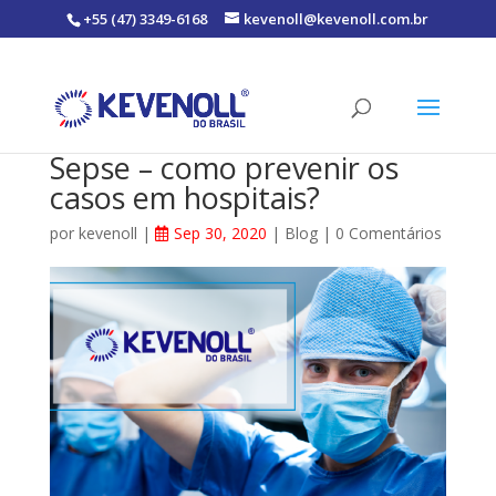
+55 (47) 3349-6168
kevenoll@kevenoll.com.br
Sepse – como prevenir os
casos em hospitais?
por
kevenoll
|
Sep 30, 2020
|
Blog
|
0 Comentários