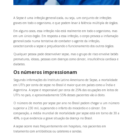
A Sepse é uma infecção generalizada, ou seja, um conjunto de infecções
graves em todo o organismo, e que podem levar à falência múltipla de órgãos.
Em alguns casos, essa infecção não está realmente em todo o organismo, mas
em um único órgão. Em resposta a essa infecção, o corpo provoca a inflamação
generalizada numa tentativa de combater o agente da infecção,
caracterizando a sepse e prejudicando o funcionamento dos outros órgãos.
Qualquer pessoa pode desenvolver sepse, mas o grupo de risco envolve bebês
prematuros, idosos, pessoas com doenças como câncer, insuficiência cardíaca e
diabetes.
Os números impressionam
Segundo informações do Instituto Latino Americano de Sepse, a mortalidade
em UTI’s por conta de sepse no Brasil é maior que em países como a Índia e
Argentina. A sepse é responsável por cerca de 25% das ocupações em leitos de
UTI’s no país, e aproximadamente 55% desses pacientes vão à óbito.
O número de mortes por sepse por ano no Brasil podem chegar a um número
superior a 230 mil, superando o infarto do miocárdio e o câncer. Em
comparação, a média mundial de mortalidade por sepse está em torno de 30 a
40%, o que evidencia a grave situação da doença no Brasil.
A sepse ocorre mais frequentemente em hospitais, nos pacientes em
tratamento com antibióticos ou cateteres e sondas.