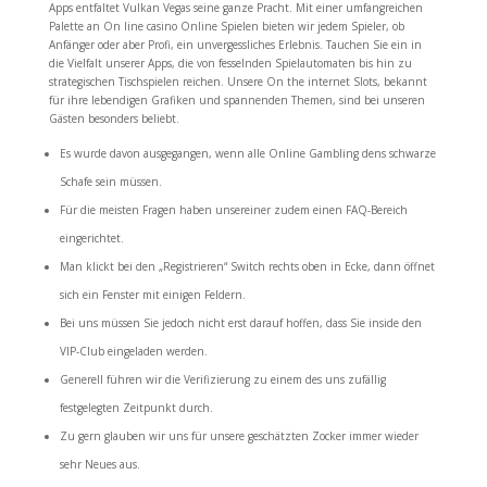
Apps entfaltet Vulkan Vegas seine ganze Pracht. Mit einer umfangreichen
Palette an On line casino Online Spielen bieten wir jedem Spieler, ob
Anfänger oder aber Profi, ein unvergessliches Erlebnis. Tauchen Sie ein in
die Vielfalt unserer Apps, die von fesselnden Spielautomaten bis hin zu
strategischen Tischspielen reichen. Unsere On the internet Slots, bekannt
für ihre lebendigen Grafiken und spannenden Themen, sind bei unseren
Gästen besonders beliebt.
Es wurde davon ausgegangen, wenn alle Online Gambling dens schwarze
Schafe sein müssen.
Für die meisten Fragen haben unsereiner zudem einen FAQ-Bereich
eingerichtet.
Man klickt bei den „Registrieren“ Switch rechts oben in Ecke, dann öffnet
sich ein Fenster mit einigen Feldern.
Bei uns müssen Sie jedoch nicht erst darauf hoffen, dass Sie inside den
VIP-Club eingeladen werden.
Generell führen wir die Verifizierung zu einem des uns zufällig
festgelegten Zeitpunkt durch.
Zu gern glauben wir uns für unsere geschätzten Zocker immer wieder
sehr Neues aus.