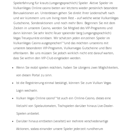
Spielerfahrung für krauts (umgangssprachlich) Spieler. Aktive Spieler im
VulkanVegas Online casino bieten wir letztens wieder persönlich besondere
Bonusaktionen an. Unterdessen gehen Sie direkt Ihrer Leidenschaft nach
und wir kümmern uns um living room Rest – auf welche weise VulkanVegas
Gutscheine, Sonderaktionen und noch mehr Boni. Beginnen Sie mit dem
Zocken in unserem Casino, werden Sie Mitglied des VIP-Programms und
dann können Sie sehr leicht Feuer speiender berg (umgangssprachlich)
Vegas Treuepunkte einlösen. Wir schätzen jeden einzelnen Spieler im
VulkanVegas Casino ausgesprochen” “und das möchten unsereins mit
unserem besonderen VIP-Programm, Vulkanvegas Gutscheine und Boni
offenbaren. Bei uns müssen Sie jedoch wirklich nicht erst darauf warten,
dass Sie within den VIP-Club eingeladen werden.
Wenn Sie mobil spielen möchten, haben Sie übrigens zwei Möglichkeiten,
von diesen Portal zu sinn.
Ist die Registrierung einmal bestätigt, können Sie zum Vulkan Vegas
Login wechseln.
Vulkan Vegas Online casino” “ist auch ein Online-Casino, dieses eine
Vielzahl von Spielautomaten, Tischspielen darüber hinaus Live-Dealer-
Spielen anbietet.
Darüber hinaus entbieten (veraltet) wir mehrere verschiedenartige
Aktionen, sodass einander unsere Spieler jederzeit rundherum