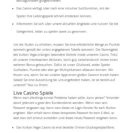
Bonusguthaben gutgeschrieben.
Das Casino verfügt über noch eine intuitive Suchfunktion, mit der
Spieler ihre Lieblingsspiele schnell entdecken können.
Informieren Sie sich über unsere aktuellen Angebote und nutzen Sie die
Gelegenheit, lieber zu spielen sowie zu gewinnen.
Um die Stufen zu erhöhen, müssen Sie eine erforderliche Menge an Punkte
sammeln gemäß der unten angegebenen Tabelle sammeln. Die Stammgäste
des Vulkan Vegas erlangen besondere Vorteile inside unserem Casino. Trotz
all unserer interessanten Aktionen, kann guy zwischendurch immer einen
weiteren Bonus gebrauchen. Dafür ist unser Glücksrad, wobei Spieler
Guthaben, Punkte oder aber gar Multiplikatoren abbauen können. Wir
freuen uns, wenn Sie bei unserer Apps einen großen Gewinn erzielt haben.
Sobald Sie eine Auszahlung bei uns angefordert haben, ist sie bereits auf
unserem” “Aus zu Ihnen.
Live Casino Spiele
Wenn man allerdings einmal Probleme haben sollte, kann person” “einander
damit jederzeit a great den Kundendienst wenden. Wenn man sein
Passwort vergessen cap, kann man dieses im Login-Fenster for each Button
angeben. Man erhält dann dieses temporäres Passwort for each E-Mail, so
dass man sich erneut anmelden und dieses neues Passwort vergeben kann.
Das Vulkan Vegas Casino ist eine beliebte Online-Glücksspielplattform,