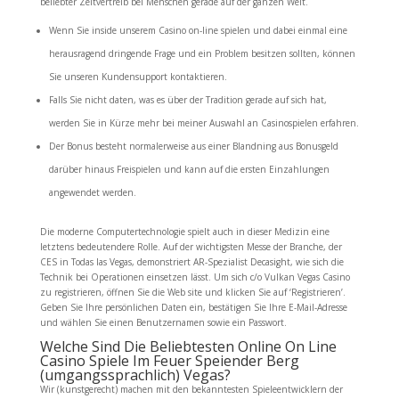
beliebter Zeitvertreib bei Menschen gerade auf der ganzen Welt.
Wenn Sie inside unserem Casino on-line spielen und dabei einmal eine
herausragend dringende Frage und ein Problem besitzen sollten, können
Sie unseren Kundensupport kontaktieren.
Falls Sie nicht daten, was es über der Tradition gerade auf sich hat,
werden Sie in Kürze mehr bei meiner Auswahl an Casinospielen erfahren.
Der Bonus besteht normalerweise aus einer Blandning aus Bonusgeld
darüber hinaus Freispielen und kann auf die ersten Einzahlungen
angewendet werden.
Die moderne Computertechnologie spielt auch in dieser Medizin eine
letztens bedeutendere Rolle. Auf der wichtigsten Messe der Branche, der
CES in Todas las Vegas, demonstriert AR-Spezialist Decasight, wie sich die
Technik bei Operationen einsetzen lässt. Um sich c/o Vulkan Vegas Casino
zu registrieren, öffnen Sie die Web site und klicken Sie auf ‘Registrieren’.
Geben Sie Ihre persönlichen Daten ein, bestätigen Sie Ihre E-Mail-Adresse
und wählen Sie einen Benutzernamen sowie ein Passwort.
Welche Sind Die Beliebtesten Online On Line
Casino Spiele Im Feuer Speiender Berg
(umgangssprachlich) Vegas?
Wir (kunstgerecht) machen mit den bekanntesten Spieleentwicklern der