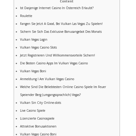
Content
Ist Dasjenige Internet Casino In Österreich Erlaubt?
Roulette
Fangen Sie Jetzt A Good, Bei Vulkan Las Vegas Zu Spielen!
Sichern Sie Sich Das Exklusive Bonusangebot Des Monats
Vulkan Vegas Login
Vulkan Vegas Casino Slots
Jetzt Registrieren Und Willkommensvorteile Sichern!
Die Besten Casino Apps Im Vulkan Vegas Casino
Vulkan Vegas Boni
Anmeldung I Am Vulkan Vegas Casino
Welche Sind Die Beliebtesten Online Casino Spiele Im Feuer
Speiender Berg (umgangssprachlich) Vegas?
Vulkan Sin City Online-slots
Live Casino Spiele
Lizenzierte Casinospiele
Attraktive Bonusaktionen
Vulkan Vegas Casino Boni