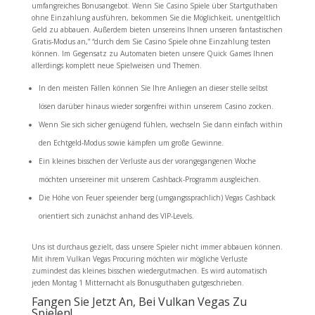
umfangreiches Bonusangebot. Wenn Sie Casino Spiele über Startguthaben
ohne Einzahlung ausführen, bekommen Sie die Möglichkeit, unentgeltlich
Geld zu abbauen. Außerdem bieten unsereins Ihnen unseren fantastischen
Gratis-Modus an,” “durch dem Sie Casino Spiele ohne Einzahlung testen
können. Im Gegensatz zu Automaten bieten unsere Quick Games Ihnen
allerdings komplett neue Spielweisen und Themen.
In den meisten Fällen können Sie Ihre Anliegen an dieser stelle selbst
lösen darüber hinaus wieder sorgenfrei within unserem Casino zocken.
Wenn Sie sich sicher genügend fühlen, wechseln Sie dann einfach within
den Echtgeld-Modus sowie kämpfen um große Gewinne.
Ein kleines bisschen der Verluste aus der vorangegangenen Woche
möchten unsereiner mit unserem Cashback-Programm ausgleichen.
Die Höhe von Feuer speiender berg (umgangssprachlich) Vegas Cashback
orientiert sich zunächst anhand des VIP-Levels.
Uns ist durchaus gezielt, dass unsere Spieler nicht immer abbauen können.
Mit ihrem Vulkan Vegas Procuring möchten wir mögliche Verluste
zumindest das kleines bisschen wiedergutmachen. Es wird automatisch
jeden Montag 1 Mitternacht als Bonusguthaben gutgeschrieben.
Fangen Sie Jetzt An, Bei Vulkan Vegas Zu
Spielen!