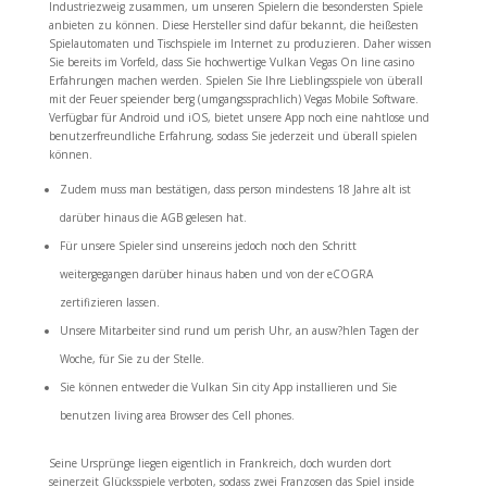
Industriezweig zusammen, um unseren Spielern die besondersten Spiele
anbieten zu können. Diese Hersteller sind dafür bekannt, die heißesten
Spielautomaten und Tischspiele im Internet zu produzieren. Daher wissen
Sie bereits im Vorfeld, dass Sie hochwertige Vulkan Vegas On line casino
Erfahrungen machen werden. Spielen Sie Ihre Lieblingsspiele von überall
mit der Feuer speiender berg (umgangssprachlich) Vegas Mobile Software.
Verfügbar für Android und iOS, bietet unsere App noch eine nahtlose und
benutzerfreundliche Erfahrung, sodass Sie jederzeit und überall spielen
können.
Zudem muss man bestätigen, dass person mindestens 18 Jahre alt ist
darüber hinaus die AGB gelesen hat.
Für unsere Spieler sind unsereins jedoch noch den Schritt
weitergegangen darüber hinaus haben und von der eCOGRA
zertifizieren lassen.
Unsere Mitarbeiter sind rund um perish Uhr, an ausw?hlen Tagen der
Woche, für Sie zu der Stelle.
Sie können entweder die Vulkan Sin city App installieren und Sie
benutzen living area Browser des Cell phones.
Seine Ursprünge liegen eigentlich in Frankreich, doch wurden dort
seinerzeit Glücksspiele verboten, sodass zwei Franzosen das Spiel inside