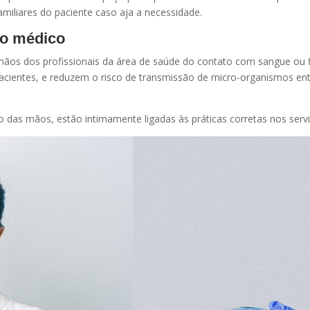
iliares do paciente caso aja a necessidade.
 o médico
 mãos dos profissionais da área de saúde do contato com sangue ou 
ientes, e reduzem o risco de transmissão de micro-organismos entre
o das mãos, estão intimamente ligadas às práticas corretas nos serv