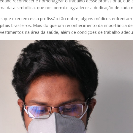
ade reconhecer e homenagear o trabalho desse profissional, que d
ma data simbólica, que nos permite agradecer a dedicação de cada m
s que exercem essa profissão tão nobre, alguns médicos enfrentam i
spitais brasileiros. Mais do que um reconhecimento da importância 
nvestimentos na área da saúde, além de condições de trabalho adeq