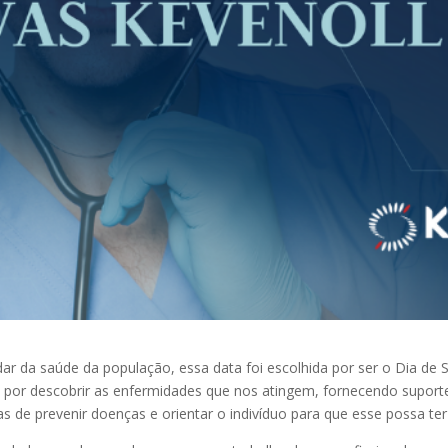
idar da saúde da população, essa data foi escolhida por ser o Dia de
l por descobrir as enfermidades que nos atingem, fornecendo supor
mas de prevenir doenças e orientar o indivíduo para que esse possa te