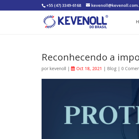
+55 (47) 3349-6168
kevenoll@kevenoll.com.
Reconhecendo a impo
por
kevenoll
|
Oct 18, 2021
|
Blog
|
0 Comen