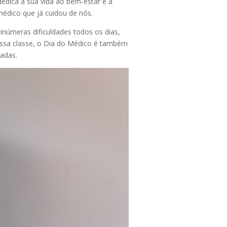
edica a sua vida ao bem-estar e à
édico que já cuidou de nós.
númeras dificuldades todos os dias,
dessa classe, o Dia do Médico é também
uadas.