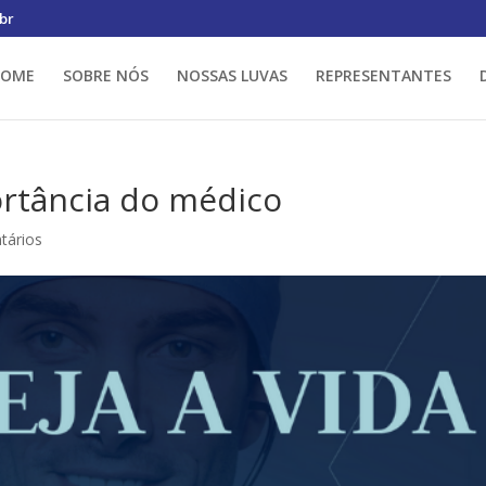
br
HOME
SOBRE NÓS
NOSSAS LUVAS
REPRESENTANTES
rtância do médico
tários