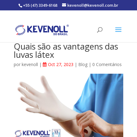
+55 (47) 3349-6168
kevenoll@kevenoll.com.br
Quais são as vantagens das
luvas látex
por
kevenoll
|
Oct 27, 2023
|
Blog
|
0 Comentários