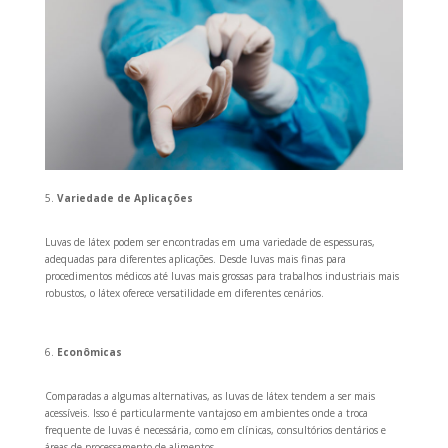
Variedade de Aplicações
Luvas de látex podem ser encontradas em uma variedade de espessuras,
adequadas para diferentes aplicações. Desde luvas mais finas para
procedimentos médicos até luvas mais grossas para trabalhos industriais mais
robustos, o látex oferece versatilidade em diferentes cenários.
Econômicas
Comparadas a algumas alternativas, as luvas de látex tendem a ser mais
acessíveis. Isso é particularmente vantajoso em ambientes onde a troca
frequente de luvas é necessária, como em clínicas, consultórios dentários e
áreas de processamento de alimentos.