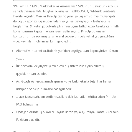
“William Hill” MMC “Bukmekerlər Assosiasiyası” SRO-nun üzvüdür – üzvlük
şəhadətnaməsi № 8. Müştəri ödənişləri TsUPIS ASC QIWI-bank vasitəsilə
həyata keçirilir. Mərclər Pin-Up casino yeni işə başlamışdır və müvəqqəti
də böyük sponsorluq müqavilələri və ya fəal xeyriyyəçilik fəaliyyəti ilə
fərqlənmir. Şirkətin populyarlaşdırılması üçün futbol üzrə Azərbaycan milli
komandasının kapitanı onun rəsmi səfiri seçilib. Pin-Up bukmeker
kontorunun bir çox müştərisi formal veb saytın belə vahid çatışmazlığını
video yayımların olmaması kimi qeyd edir.
Alternativ İnternet vasitələrlə yenidən qeydiyyatdan keçməyinizə lüzum
yoxdur.
İlk növbədə, qeydiyyat şərtləri ödəniş sisteminin aydın edilmiş
qaydalarından asılıdır.
Axı Google öz resurslarında qumar və ya bukmekerlə bağlı hər hansı
inkişafın yerləşdirilməsini qadağan edir.
Əlavə tabda daha ən verilən suallara dair izahatları ehtiva edən Pin-Up
FAQ bölməsi mal.
Qadağan olunmuş ölkələrə Böyük Britaniya, ABŞ, İtaliya, Fransa, Əlcəzair,
Pakistan daxildir.