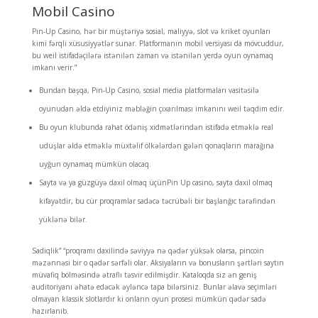
Mobil Casino
Pin-Up Casino, hər bir müştəriyə sosial, maliyyə, slot və kriket oyunları
kimi fərqli xüsusiyyətlər sunar. Platformanın mobil versiyası da mövcuddur,
bu weil istifadəçilərə istənilən zaman və istənilən yerdə oyun oynamaq
imkanı verir.”
Bundan başqa, Pin-Up Casino, sosial media platformaları vasitəsilə
oyunudan əldə etdiyiniz məbləğin çıxarılması imkanını weil təqdim edir.
Bu oyun klubunda rahat ödəniş xidmətlərindən istifadə etməklə real
uduşlar əldə etməklə müxtəlif ölkələrdən gələn qonaqların marağına
uyğun oynamaq mümkün olacaq.
Sayta və ya güzgüyə daxil olmaq üçünPin Up casino, sayta daxil olmaq
kifayətdir, bu cür proqramlar sadəcə təcrübəli bir başlanğıc tərəfindən
yüklənə bilər.
Sadiqlik” “proqramı daxilində səviyyə nə qədər yüksək olarsa, pincoin
məzənnəsi bir o qədər sərfəli olar. Aksiyaların və bonusların şərtləri saytın
müvafiq bölməsində ətraflı təsvir edilmişdir. Kataloqda siz ən geniş
auditoriyanı əhatə edəcək əyləncə tapa bilərsiniz. Bunlar əlavə seçimləri
olmayan klassik slotlardır ki onların oyun prosesi mümkün qədər sadə
hazırlanıb.