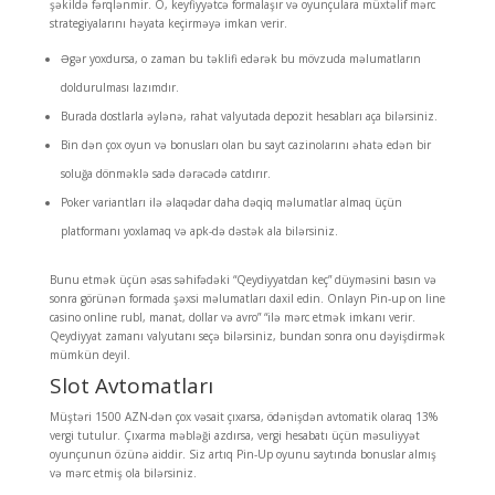
şəkildə fərqlənmir. O, keyfiyyətcə formalaşır və oyunçulara müxtəlif mərc
strategiyalarını həyata keçirməyə imkan verir.
Əgər yoxdursa, o zaman bu təklifi edərək bu mövzuda məlumatların
doldurulması lazımdır.
Burada dostlarla əylənə, rahat valyutada depozit hesabları aça bilərsiniz.
Bin dən çox oyun və bonusları olan bu sayt cazinolarını əhatə edən bir
soluğa dönməklə sadə dərəcədə catdırır.
Poker variantları ilə əlaqədar daha dəqiq məlumatlar almaq üçün
platformanı yoxlamaq və apk-də dəstək ala bilərsiniz.
Bunu etmək üçün əsas səhifədəki “Qeydiyyatdan keç” düyməsini basın və
sonra görünən formada şəxsi məlumatları daxil edin. Onlayn Pin-up on line
casino online rubl, manat, dollar və avro” “ilə mərc etmək imkanı verir.
Qeydiyyat zamanı valyutanı seçə bilərsiniz, bundan sonra onu dəyişdirmək
mümkün deyil.
Slot Avtomatları
Müştəri 1500 AZN-dən çox vəsait çıxarsa, ödənişdən avtomatik olaraq 13%
vergi tutulur. Çıxarma məbləği azdırsa, vergi hesabatı üçün məsuliyyət
oyunçunun özünə aiddir. Siz artıq Pin-Up oyunu saytında bonuslar almış
və mərc etmiş ola bilərsiniz.