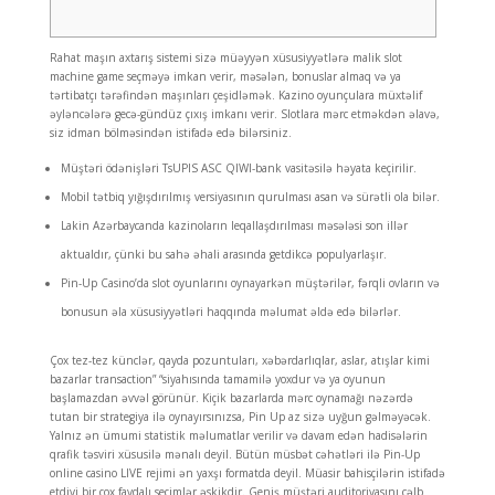
Rahat maşın axtarış sistemi sizə müəyyən xüsusiyyətlərə malik slot
machine game seçməyə imkan verir, məsələn, bonuslar almaq və ya
tərtibatçı tərəfindən maşınları çeşidləmək. Kazino oyunçulara müxtəlif
əyləncələrə gecə-gündüz çıxış imkanı verir. Slotlara mərc etməkdən əlavə,
siz idman bölməsindən istifadə edə bilərsiniz.
Müştəri ödənişləri TsUPIS ASC QIWI-bank vasitəsilə həyata keçirilir.
Mobil tətbiq yığışdırılmış versiyasının qurulması asan və sürətli ola bilər.
Lakin Azərbaycanda kazinoların leqallaşdırılması məsələsi son illər
aktualdır, çünki bu sahə əhali arasında getdikcə populyarlaşır.
Pin-Up Casino’da slot oyunlarını oynayarkən müştərilər, fərqli ovların və
bonusun əla xüsusiyyətləri haqqında məlumat əldə edə bilərlər.
Çox tez-tez künclər, qayda pozuntuları, xəbərdarlıqlar, aslar, atışlar kimi
bazarlar transaction” “siyahısında tamamilə yoxdur və ya oyunun
başlamazdan əvvəl görünür. Kiçik bazarlarda mərc oynamağı nəzərdə
tutan bir strategiya ilə oynayırsınızsa, Pin Up az sizə uyğun gəlməyəcək.
Yalnız ən ümumi statistik məlumatlar verilir və davam edən hadisələrin
qrafik təsviri xüsusilə mənalı deyil. Bütün müsbət cəhətləri ilə Pin-Up
online casino LIVE rejimi ən yaxşı formatda deyil. Müasir bahisçilərin istifadə
etdiyi bir çox faydalı seçimlər əskikdir. Geniş müştəri auditoriyasını cəlb