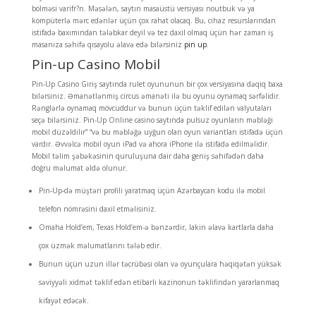
bölməsi varifr?n. Məsələn, saytın masaüstü versiyası noutbuk və ya
kompüterlə mərc edənlər üçün çox rahat olacaq. Bu, cihaz resurslarından
istifadə baxımından tələbkar deyil və tez daxil olmaq üçün hər zaman iş
masanıza səhifə qısayolu əlavə edə bilərsiniz
pin up
.
Pin-up Casino Mobil
Pin-Up Casino Giriş saytında rulet oyununun bir çox versiyasına dəqiq baxa
bilərsiniz. Əmanətlənmiş circus əmanəti ilə bu oyunu oynamaq sərfəlidir.
Rənglərlə oynamaq mövcuddur və bunun üçün təklif edilən valyutaları
seçə bilərsiniz. Pin-Up Online casino saytında pulsuz oyunların məbləği
mobil düzəldilir” “və bu məbləğə uyğun olan oyun variantları istifadə üçün
vardır. Əvvəlcə mobil oyun iPad və ahora iPhone ilə istifadə edilməlidir.
Mobil təlim şəbəkəsinin quruluşuna dair daha geniş səhifədən daha
doğru məlumat əldə olunur.
Pin-Up-də müştəri profili yaratmaq üçün Azərbaycan kodu ilə mobil
telefon nömrəsini daxil etməlisiniz.
Omaha Hold’em, Texas Hold’em-ə bənzərdir, lakin əlavə kartlarla daha
çox üzmək məlumatlarını tələb edir.
Bunun üçün uzun illər təcrübəsi olan və oyunçulara həqiqətən yüksək
səviyyəli xidmət təklif edən etibarlı kazinonun təklifindən yararlanmaq
kifayət edəcək.