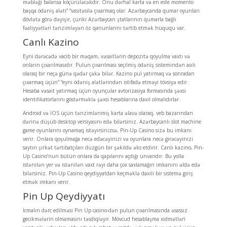
məbləği balansa köçürüləcəkdir. Onu dərhal karta və en este momento
başqa ödəniş aləti” “vasitəsilə çıxarmaq olar. Azərbaycanda qumar oyunları
dövlətə görə dəyişir, çünki Azərbaycan ştatlarının qumarla bağlı
fəaliyyətləri tənzimləyən öz qanunlarını tərtib etmək hüququ var.
Canlı Kazino
Eyni dərəcədə vacib bir məqam, vəsaitlərin depozitə qoyulma vaxtı və
onların çıxarılmasıdır. Pulun çıxarılması seçilmiş ödəniş sistemindən asılı
olaraq bir neçə günə qədər çəkə bilər. Kazino pul yatırmaq və sonradan
çıxarmaq üçün” “eyni ödəniş alətlərindən istifadə etməyi tövsiyə edir.
Hesaba vəsait yatırmaq üçün oyunçular avtorizasiya formasında şəxsi
identifikatorlarını göstərməklə şəxsi hesablarına daxil olmalıdırlar.
Android və İOS üçün tənzimlənmiş karta əlavə olaraq, veb bazarından
dərinə düşüb desktop versiyasını edə bilərsiniz. Azərbaycanlı slot machine
game oyunlarını oynamaq istəyirsinizsə, Pin-Up Casino sizə bu imkanı
verir. Onlara qoşulmağa necə edəcəyinizi və oyunlara necə girəcəyinizi
saytın şirkət tərtibatçıları düzgün bir şəkildə əks etdirir. Canlı kazino, Pin-
Up Casino’nun bütün onlara da qapılarını açdığı ünvandır. Bu yolla
istənilən yer və istənilən vaxt rəyi daha çox saxlamağın imkanını əldə edə
bilərsiniz. Pin-Up Casino qeydiyyatdan keçməklə daxili bir sistemə giriş
etmək imkanı verir.
Pin Up Qeydiyyatı
İcmalın dərc edilməsi Pin Up casino-dən pulun çıxarılmasında əsassız
gecikmələrin olmamasını təsdiqləyir. Mövcud hesablaşma xidmətləri