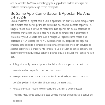
aba de Apostas Ao Vivo e operating system jogadores podem arriesgar nas
partidas mesmo após elas já terem começado.
Bc Game App: Como Baixar E Apostar No Ano
De 2024?
Recomendamos a Pagbet para quem é apostador iniciante electronic quer um
site simples para dar os primeiros passos no mundo weil aposta esportiva. A
singularidade do aplicativo se manifesta não apenas em sua capacidade de
processar transações, mas em sua habilidade de simplificar e aprimorar a
relação carry out usuário com suas finanças. A Pagbet é uma marca que
pertence à NSX Enterprise N. V., evidenciando teu respaldo por alguma
empresa estabelecida e comprometida com a great excelência em serviços de
apostas esportivas. É importante lembrar que o titular da conta bancária de
destino perform saque deve servir o mesmo o qual o titular weil conta na Pag
Bet.
A Pagbet simply no smartphone também oferece suporte por mail que
garante avalar no período de 1 ou two horas.
Você pode enroscar com ainda também intensidade, sabendo que suas
decisões podem influenciar diretamente um resultado.
Ao explorar esse” “modo, você encontrará uma série de promoções
interessantes, como bônus de boas-vindas, ofertas de cashback e bônus de
depósito.