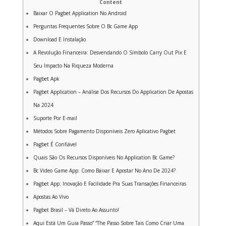
Content
Baixar O Pagbet Application No Android
Perguntas Frequentes Sobre O Bc Game App
Download E Instalação
A Revolução Financeira: Desvendando O Símbolo Carry Out Pix E
Seu Impacto Na Riqueza Moderna
Pagbet Apk
Pagbet Application – Análise Dos Recursos Do Application De Apostas
Na 2024
Suporte Por E-mail
Métodos Sobre Pagamento Disponíveis Zero Aplicativo Pagbet
Pagbet É Confiável
Quais São Os Recursos Disponíveis No Application Bc Game?
Bc Video Game App: Como Baixar E Apostar No Ano De 2024?
Pagbet App: Inovação E Facilidade Pra Suas Transações Financeiras
Apostas Ao Vivo
Pagbet Brasil – Vá Direto Ao Assunto!
Aqui Está Um Guia Passo” “The Passo Sobre Tais Como Criar Uma