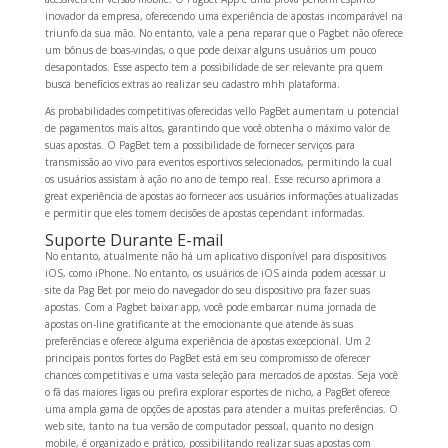
inovador da empresa, oferecendo uma experiência de apostas incomparável na
triunfo da sua mão. No entanto, vale a pena reparar que o Pagbet não oferece
um bônus de boas-vindas, o que pode deixar alguns usuários um pouco
desapontados. Esse aspecto tem a possibilidade de ser relevante pra quem
busca benefícios extras ao realizar seu cadastro mhh plataforma.
As probabilidades competitivas oferecidas vello PagBet aumentam u potencial
de pagamentos mais altos, garantindo que você obtenha o máximo valor de
suas apostas. O PagBet tem a possibilidade de fornecer serviços para
transmissão ao vivo para eventos esportivos selecionados, permitindo la cual
os usuários assistam à ação no ano de tempo real. Esse recurso aprimora a
great experiência de apostas ao fornecer aos usuários informações atualizadas
e permitir que eles tomem decisões de apostas cependant informadas.
Suporte Durante E-mail
No entanto, atualmente não há um aplicativo disponível para dispositivos
iOS, como iPhone. No entanto, os usuários de iOS ainda podem acessar u
site da Pag Bet por meio do navegador do seu dispositivo pra fazer suas
apostas. Com a Pagbet baixar app, você pode embarcar numa jornada de
apostas on-line gratificante at the emocionante que atende às suas
preferências e oferece alguma experiência de apostas excepcional. Um 2
principais pontos fortes do PagBet está em seu compromisso de oferecer
chances competitivas e uma vasta seleção para mercados de apostas. Seja você
o fã das maiores ligas ou prefira explorar esportes de nicho, a PagBet oferece
uma ampla gama de opções de apostas para atender a muitas preferências. O
web site, tanto na tua versão de computador pessoal, quanto no design
mobile, é organizado e prático, possibilitando realizar suas apostas com