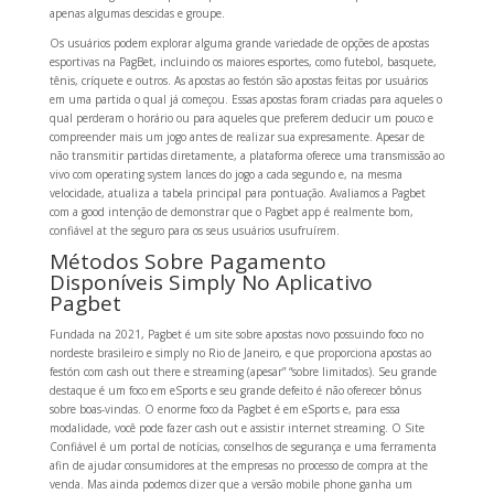
apenas algumas descidas e groupe.
Os usuários podem explorar alguma grande variedade de opções de apostas
esportivas na PagBet, incluindo os maiores esportes, como futebol, basquete,
tênis, críquete e outros. As apostas ao festón são apostas feitas por usuários
em uma partida o qual já começou. Essas apostas foram criadas para aqueles o
qual perderam o horário ou para aqueles que preferem deducir um pouco e
compreender mais um jogo antes de realizar sua expresamente. Apesar de
não transmitir partidas diretamente, a plataforma oferece uma transmissão ao
vivo com operating system lances do jogo a cada segundo e, na mesma
velocidade, atualiza a tabela principal para pontuação. Avaliamos a Pagbet
com a good intenção de demonstrar que o Pagbet app é realmente bom,
confiável at the seguro para os seus usuários usufruírem.
Métodos Sobre Pagamento
Disponíveis Simply No Aplicativo
Pagbet
Fundada na 2021, Pagbet é um site sobre apostas novo possuindo foco no
nordeste brasileiro e simply no Rio de Janeiro, e que proporciona apostas ao
festón com cash out there e streaming (apesar” “sobre limitados). Seu grande
destaque é um foco em eSports e seu grande defeito é não oferecer bônus
sobre boas-vindas. O enorme foco da Pagbet é em eSports e, para essa
modalidade, você pode fazer cash out e assistir internet streaming. O Site
Confiável é um portal de notícias, conselhos de segurança e uma ferramenta
afin de ajudar consumidores at the empresas no processo de compra at the
venda. Mas ainda podemos dizer que a versão mobile phone ganha um