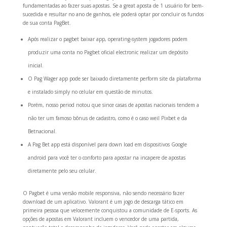
fundamentadas ao fazer suas apostas. Se a great aposta de 1 usuário for bem-
sucedida e resultar no ano de ganhos, ele poderá optar por concluir os fundos
de sua conta PagBet.
Após realizar o pagbet baixar app, operating-system jogadores podem
produzir uma conta no Pagbet oficial electronic realizar um depósito
inicial.
O Pag Wager app pode ser baixado diretamente perform site da plataforma
e instalado simply no celular em questão de minutos.
Porém, nosso period notou que since casas de apostas nacionais tendem a
não ter um famoso bônus de cadastro, como é o caso weil Pixbet e da
Betnacional.
A Pag Bet app está disponível para down load em dispositivos Google
android para você ter o conforto para apostar na incapere de apostas
diretamente pelo seu celular.
O Pagbet é uma versão mobile responsiva, não sendo necessário fazer
download de um aplicativo. Valorant é um jogo de descarga tático em
primeira pessoa que velocemente conquistou a comunidade de E-sports. As
opções de apostas em Valorant incluem o vencedor de uma partida,