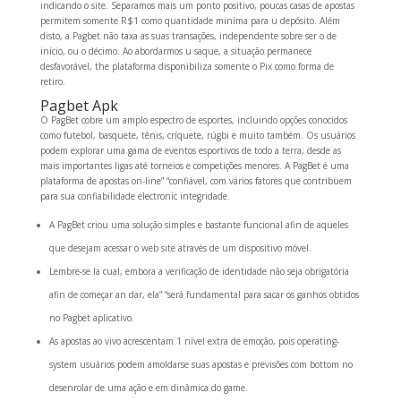
indicando o site. Separamos mais um ponto positivo, poucas casas de apostas
permitem somente R$1 como quantidade miníma para u depósito. Além
disto, a Pagbet não taxa as suas transações, independente sobre ser o de
início, ou o décimo. Ao abordarmos u saque, a situação permanece
desfavorável, the plataforma disponibiliza somente o Pix como forma de
retiro.
Pagbet Apk
O PagBet cobre um amplo espectro de esportes, incluindo opções conocidos
como futebol, basquete, tênis, críquete, rúgbi e muito também. Os usuários
podem explorar uma gama de eventos esportivos de todo a terra, desde as
mais importantes ligas até torneios e competições menores. A PagBet é uma
plataforma de apostas on-line” “confiável, com vários fatores que contribuem
para sua confiabilidade electronic integridade.
A PagBet criou uma solução simples e bastante funcional afin de aqueles
que desejam acessar o web site através de um dispositivo móvel.
Lembre-se la cual, embora a verificação de identidade não seja obrigatória
afin de começar an dar, ela” “será fundamental para sacar os ganhos obtidos
no Pagbet aplicativo.
As apostas ao vivo acrescentam 1 nível extra de emoção, pois operating-
system usuários podem amoldarse suas apostas e previsões com bottom no
desenrolar de uma ação e em dinâmica do game.