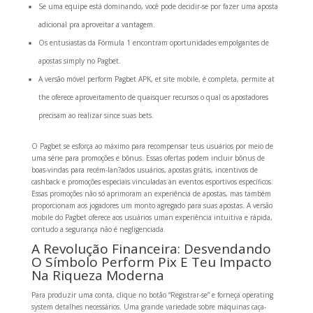
Se uma equipe está dominando, você pode decidir-se por fazer uma aposta
adicional pra aproveitar a vantagem.
Os entusiastas da Fórmula 1 encontram oportunidades empolgantes de
apostas simply no Pagbet.
A versão móvel perform Pagbet APK, et site mobile, é completa, permite at
the oferece aproveitamento de quaisquer recursos o qual os apostadores
precisam ao realizar since suas bets.
O Pagbet se esforça ao máximo para recompensar teus usuários por meio de
uma série para promoções e bônus. Essas ofertas podem incluir bônus de
boas-vindas para recém-lan?ados usuários, apostas grátis, incentivos de
cashback e promoções especiais vinculadas an eventos esportivos específicos.
Essas promoções não só aprimoram an experiência de apostas, mas também
proporcionam aos jogadores um monto agregado para suas apostas. A versão
mobile do Pagbet oferece aos usuários uman experiência intuitiva e rápida,
contudo a segurança não é negligenciada.
A Revolução Financeira: Desvendando
O Símbolo Perform Pix E Teu Impacto
Na Riqueza Moderna
Para produzir uma conta, clique no botão “Registrar-se” e forneça operating
system detalhes necessários. Uma grande variedade sobre máquinas caça-