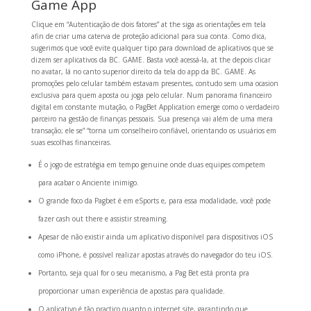
Game App
Clique em “Autenticação de dois fatores” at the siga as orientações em tela
afin de criar uma caterva de proteção adicional para sua conta. Como dica,
sugerimos que você evite qualquer tipo para download de aplicativos que se
dizem ser aplicativos da BC. GAME. Basta você acessá-la, at the depois clicar
no avatar, lá no canto superior direito da tela do app da BC. GAME. As
promoções pelo celular também estavam presentes, contudo sem uma ocasion
exclusiva para quem aposta ou joga pelo celular. Num panorama financeiro
digital em constante mutação, o PagBet Application emerge como o verdadeiro
parceiro na gestão de finanças pessoais. Sua presença vai além de uma mera
transação; ele se” “torna um conselheiro confiável, orientando os usuários em
suas escolhas financeiras.
É o jogo de estratégia em tempo genuine onde duas equipes competem
para acabar o Anciente inimigo.
O grande foco da Pagbet é em eSports e, para essa modalidade, você pode
fazer cash out there e assistir streaming.
Apesar de não existir ainda um aplicativo disponível para dispositivos iOS
como iPhone, é possível realizar apostas através do navegador do teu iOS.
Portanto, seja qual for o seu mecanismo, a Pag Bet está pronta pra
proporcionar uman experiência de apostas para qualidade.
O aplicativo é tão practico quanto o internet site, garantindo que