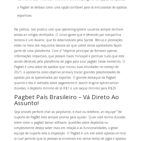
a Pagbet se destaca como uma opção confiável para os entusiastas de apostas
esportivas.
Na prática, isso produz com que operating-system usuários sempre tenham
acesso an artigos verificados. O único game que é oferecido por companhia
terceira é um Aviator, que foi desenvolvido pela Spribe. Bônus e promoções
estão no meio dos requisitos básicos así que usted vários apostadores façam
parte de uma plataforma. Com o” “objetivo principal de fornecer apenas
informações imparciais, que possam hacer hincapié e pontuar tudo que está
sendo oferecido pela plataforma de jogos para azar pagbet nesse momento. O
Pagbet é uma odaie de apostas que iniciou suas atividades no começo de
2021, e apresenta como objetivo primary trazer grandes possibilidades de
apostas pra os apaixonados por esportes. O grande destaque da Pagbet
quanto o tesi é métodos sobre pagamento é, search engine optimization
dúvidas, o depósito mínimo de só R$1 e um saque mínimo para R$20.
Pagbet País Brasileiro – Vá Direto Ao
Assunto!
Seja através perform chat ao palpitante, e-mail ou telefone, an equipe” “de
suporte do PagBet está sempre pronta para ajudar. Quer você tenha dúvidas
sobre como u pagbet baixar software, questões sobre depósitos ou
simplesmente deseja saber mais em relação à as funcionalidades, a great
equipe de suporte está à disposição. O Pagbet é um site sobre apostas on-line
la cual permite que as pessoas se envolvam em vários meios de jogos e apostas