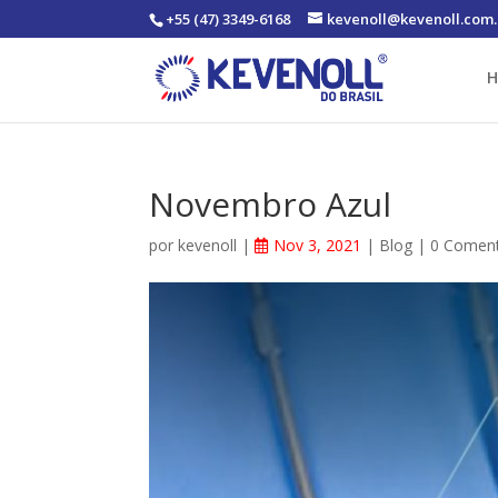
+55 (47) 3349-6168
kevenoll@kevenoll.com.
Novembro Azul
por
kevenoll
|
Nov 3, 2021
|
Blog
|
0 Coment