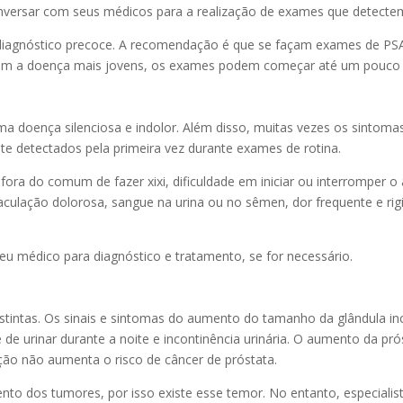
 conversar com seus médicos para a realização de exames que detect
diagnóstico precoce. A recomendação é que se façam exames de PSA e
ram a doença mais jovens, os exames podem começar até um pouco 
a doença silenciosa e indolor. Além disso, muitas vezes os sintoma
te detectados pela primeira vez durante exames de rotina.
ra do comum de fazer xixi, dificuldade em iniciar ou interromper o 
ejaculação dolorosa, sangue na urina ou no sêmen, dor frequente e rigi
eu médico para diagnóstico e tratamento, se for necessário.
stintas. Os sinais e sintomas do aumento do tamanho da glândula inc
de urinar durante a noite e incontinência urinária. O aumento da pr
ão não aumenta o risco de câncer de próstata.
to dos tumores, por isso existe esse temor. No entanto, especial