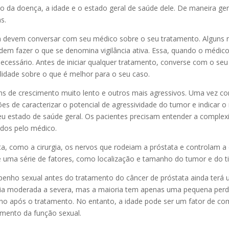
da doença, a idade e o estado geral de saúde dele. De maneira geral,
s.
 devem conversar com seu médico sobre o seu tratamento. Alguns n
 podem fazer o que se denomina vigilância ativa. Essa, quando o médi
cessário. Antes de iniciar qualquer tratamento, converse com o seu 
idade sobre o que é melhor para o seu caso.
guns de crescimento muito lento e outros mais agressivos. Uma vez c
ões de caracterizar o potencial de agressividade do tumor e indica
e seu estado de saúde geral. Os pacientes precisam entender a compl
ados pelo médico.
a, como a cirurgia, os nervos que rodeiam a próstata e controlam a
 uma série de fatores, como localização e tamanho do tumor e do ti
ho sexual antes do tratamento do câncer de próstata ainda terá 
a moderada a severa, mas a maioria tem apenas uma pequena perda
no após o tratamento. No entanto, a idade pode ser um fator de com
ento da função sexual.