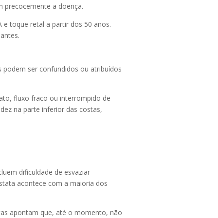
em precocemente a doença.
 toque retal a partir dos 50 anos.
antes.
s podem ser confundidos ou atribuídos
ato, fluxo fraco ou interrompido de
dez na parte inferior das costas,
luem dificuldade de esvaziar
óstata acontece com a maioria dos
istas apontam que, até o momento, não