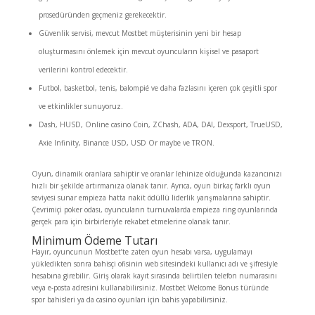
prosedüründen geçmeniz gerekecektir.
Güvenlik servisi, mevcut Mostbet müşterisinin yeni bir hesap
oluşturmasını önlemek için mevcut oyuncuların kişisel ve pasaport
verilerini kontrol edecektir.
Futbol, basketbol, tenis, balompié ve daha fazlasını içeren çok çeşitli spor
ve etkinlikler sunuyoruz.
Dash, HUSD, Online casino Coin, ZChash, ADA, DAI, Dexsport, TrueUSD,
Axie Infinity, Binance USD, USD Or maybe ve TRON.
Oyun, dinamik oranlara sahiptir ve oranlar lehinize olduğunda kazancınızı
hızlı bir şekilde artırmanıza olanak tanır. Ayrıca, oyun birkaç farklı oyun
seviyesi sunar empieza hatta nakit ödüllü liderlik yarışmalarına sahiptir.
Çevrimiçi poker odası, oyuncuların turnuvalarda empieza ring oyunlarında
gerçek para için birbirleriyle rekabet etmelerine olanak tanır.
Minimum Ödeme Tutarı
Hayır, oyuncunun Mostbet’te zaten oyun hesabı varsa, uygulamayı
yükledikten sonra bahisçi ofisinin web sitesindeki kullanıcı adı ve şifresiyle
hesabına girebilir. Giriş olarak kayıt sırasında belirtilen telefon numarasını
veya e-posta adresini kullanabilirsiniz. Mostbet Welcome Bonus türünde
spor bahisleri ya da casino oyunları için bahis yapabilirsiniz.