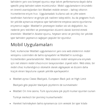
bahislerin yanı sıra bireysel oyuncu veya takım performansına dayalı daha
spesifik prop bahisleri sobre mümkündür. Mobil uygulamaların önündeki
en önemli avantajlardan biri Mostbet mobile version – bahisçi ofisinin
hizmetlerine erişim hızı. Uygulamadaki kullanıcı adı ve şifre sistem
tarafından hatırlanır ve girişte çok nadiren talep edilir, bu da programı hızlı
bir şekilde açmanıza empieza spor bahislerine empieza casino oyunlarına
erişmenizi sağlar. Mostbet’in promosyon kodları sık sık değişebilir, bu
nedenle yeni teklifleri ve promosyonları düzenli olarak kontrol etmek
önemlidir. Mostbet’in Aviator oyunu, heyecan verici ve yenilikçi bir şekilde
spor bahisleri yapmanızı sağlayan popüler bir oyundur.
Mobil Uygulamaları
Evet, kullanıcılar Mostbet uygulamasının yanı sıra web sitelerinin mobil
versiyonu üzerinden de bahis oynayabilir ve Mostbet’in sunduğu
hizmetlerden yararlanabilirler. Web sitesinin mobil versiyonuna erişmek
için net sitesini mobil cihazınızın tarayıcısından ziyaret edin. Web sitesi, bir
mobil cihaz kullandığınızı otomatik olarak algılayacak ve düzeni daha
küçük ekran boyutuna uyacak şekilde ayarlayacaktır.
Mostbet ayrıca Classic Blackjack, European Black jack ve High Limit
Blackjack gibi popüler blackjack çeşitlerini de sunmaktadır.
Mostbet On line casino, Türk oyunculara çok çeşitli kumar oyunları sunan
Türkiye merkezli bir çevrimiçi kumarhanedir.
Hareket halindeyken bahis oynamanıza izin verecek bir spor kitabı