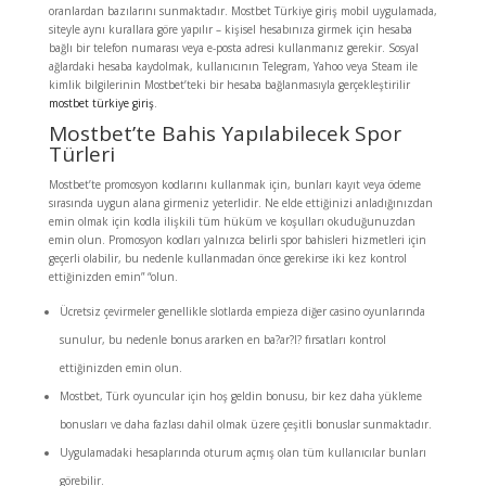
oranlardan bazılarını sunmaktadır. Mostbet Türkiye giriş mobil uygulamada,
siteyle aynı kurallara göre yapılır – kişisel hesabınıza girmek için hesaba
bağlı bir telefon numarası veya e-posta adresi kullanmanız gerekir. Sosyal
ağlardaki hesaba kaydolmak, kullanıcının Telegram, Yahoo veya Steam ile
kimlik bilgilerinin Mostbet’teki bir hesaba bağlanmasıyla gerçekleştirilir
mostbet türkiye giriş
.
Mostbet’te Bahis Yapılabilecek Spor
Türleri
Mostbet’te promosyon kodlarını kullanmak için, bunları kayıt veya ödeme
sırasında uygun alana girmeniz yeterlidir. Ne elde ettiğinizi anladığınızdan
emin olmak için kodla ilişkili tüm hüküm ve koşulları okuduğunuzdan
emin olun. Promosyon kodları yalnızca belirli spor bahisleri hizmetleri için
geçerli olabilir, bu nedenle kullanmadan önce gerekirse iki kez kontrol
ettiğinizden emin” “olun.
Ücretsiz çevirmeler genellikle slotlarda empieza diğer casino oyunlarında
sunulur, bu nedenle bonus ararken en ba?ar?l? fırsatları kontrol
ettiğinizden emin olun.
Mostbet, Türk oyuncular için hoş geldin bonusu, bir kez daha yükleme
bonusları ve daha fazlası dahil olmak üzere çeşitli bonuslar sunmaktadır.
Uygulamadaki hesaplarında oturum açmış olan tüm kullanıcılar bunları
görebilir.