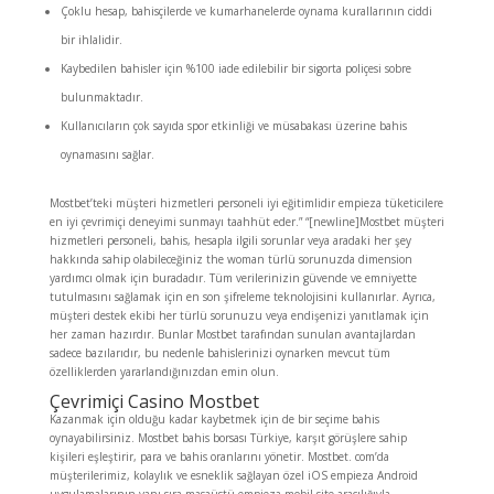
Çoklu hesap, bahisçilerde ve kumarhanelerde oynama kurallarının ciddi
bir ihlalidir.
Kaybedilen bahisler için %100 iade edilebilir bir sigorta poliçesi sobre
bulunmaktadır.
Kullanıcıların çok sayıda spor etkinliği ve müsabakası üzerine bahis
oynamasını sağlar.
Mostbet’teki müşteri hizmetleri personeli iyi eğitimlidir empieza tüketicilere
en iyi çevrimiçi deneyimi sunmayı taahhüt eder.” “[newline]Mostbet müşteri
hizmetleri personeli, bahis, hesapla ilgili sorunlar veya aradaki her şey
hakkında sahip olabileceğiniz the woman türlü sorunuzda dimension
yardımcı olmak için buradadır. Tüm verilerinizin güvende ve emniyette
tutulmasını sağlamak için en son şifreleme teknolojisini kullanırlar. Ayrıca,
müşteri destek ekibi her türlü sorunuzu veya endişenizi yanıtlamak için
her zaman hazırdır. Bunlar Mostbet tarafından sunulan avantajlardan
sadece bazılarıdır, bu nedenle bahislerinizi oynarken mevcut tüm
özelliklerden yararlandığınızdan emin olun.
Çevrimiçi Casino Mostbet
Kazanmak için olduğu kadar kaybetmek için de bir seçime bahis
oynayabilirsiniz. Mostbet bahis borsası Türkiye, karşıt görüşlere sahip
kişileri eşleştirir, para ve bahis oranlarını yönetir. Mostbet. com’da
müşterilerimiz, kolaylık ve esneklik sağlayan özel iOS empieza Android