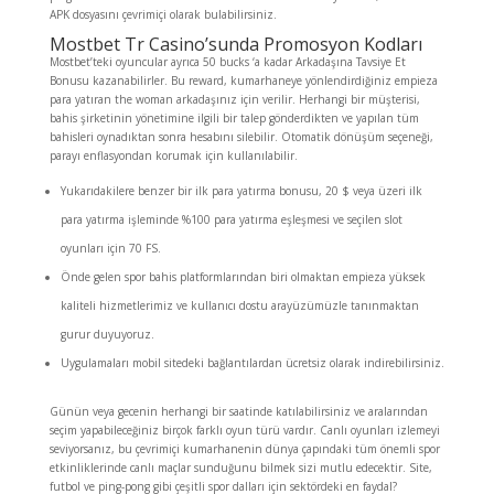
APK dosyasını çevrimiçi olarak bulabilirsiniz.
Mostbet Tr Casino’sunda Promosyon Kodları
Mostbet’teki oyuncular ayrıca 50 bucks ‘a kadar Arkadaşına Tavsiye Et
Bonusu kazanabilirler. Bu reward, kumarhaneye yönlendirdiğiniz empieza
para yatıran the woman arkadaşınız için verilir. Herhangi bir müşterisi,
bahis şirketinin yönetimine ilgili bir talep gönderdikten ve yapılan tüm
bahisleri oynadıktan sonra hesabını silebilir. Otomatik dönüşüm seçeneği,
parayı enflasyondan korumak için kullanılabilir.
Yukarıdakilere benzer bir ilk para yatırma bonusu, 20 $ veya üzeri ilk
para yatırma işleminde %100 para yatırma eşleşmesi ve seçilen slot
oyunları için 70 FS.
Önde gelen spor bahis platformlarından biri olmaktan empieza yüksek
kaliteli hizmetlerimiz ve kullanıcı dostu arayüzümüzle tanınmaktan
gurur duyuyoruz.
Uygulamaları mobil sitedeki bağlantılardan ücretsiz olarak indirebilirsiniz.
Günün veya gecenin herhangi bir saatinde katılabilirsiniz ve aralarından
seçim yapabileceğiniz birçok farklı oyun türü vardır. Canlı oyunları izlemeyi
seviyorsanız, bu çevrimiçi kumarhanenin dünya çapındaki tüm önemli spor
etkinliklerinde canlı maçlar sunduğunu bilmek sizi mutlu edecektir. Site,
futbol ve ping-pong gibi çeşitli spor dalları için sektördeki en faydal?