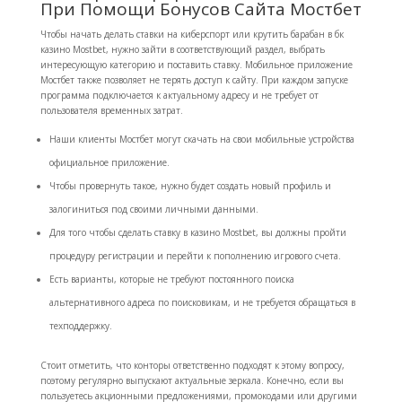
При Помощи Бонусов Сайта Мостбет
Чтобы начать делать ставки на киберспорт или крутить барабан в бк
казино Mostbet, нужно зайти в соответствующий раздел, выбрать
интересующую категорию и поставить ставку. Мобильное приложение
Мостбет также позволяет не терять доступ к сайту. При каждом запуске
программа подключается к актуальному адресу и не требует от
пользователя временных затрат.
Наши клиенты Мостбет могут скачать на свои мобильные устройства
официальное приложение.
Чтобы провернуть такое, нужно будет создать новый профиль и
залогиниться под своими личными данными.
Для того чтобы сделать ставку в казино Mostbet, вы должны пройти
процедуру регистрации и перейти к пополнению игрового счета.
Есть варианты, которые не требуют постоянного поиска
альтернативного адреса по поисковикам, и не требуется обращаться в
техподдержку.
Стоит отметить, что конторы ответственно подходят к этому вопросу,
поэтому регулярно выпускают актуальные зеркала. Конечно, если вы
пользуетесь акционными предложениями, промокодами или другими