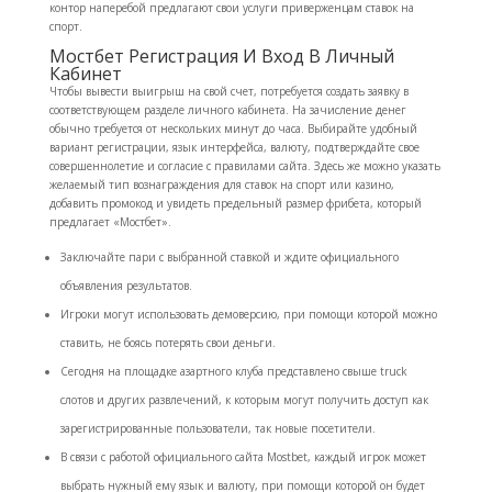
контор наперебой предлагают свои услуги приверженцам ставок на
спорт.
Мостбет Регистрация И Вход В Личный
Кабинет
Чтобы вывести выигрыш на свой счет, потребуется создать заявку в
соответствующем разделе личного кабинета. На зачисление денег
обычно требуется от нескольких минут до часа. Выбирайте удобный
вариант регистрации, язык интерфейса, валюту, подтверждайте свое
совершеннолетие и согласие с правилами сайта. Здесь же можно указать
желаемый тип вознаграждения для ставок на спорт или казино,
добавить промокод и увидеть предельный размер фрибета, который
предлагает «Мостбет».
Заключайте пари с выбранной ставкой и ждите официального
объявления результатов.
Игроки могут использовать демоверсию, при помощи которой можно
ставить, не боясь потерять свои деньги.
Сегодня на площадке азартного клуба представлено свыше truck
слотов и других развлечений, к которым могут получить доступ как
зарегистрированные пользователи, так новые посетители.
В связи с работой официального сайта Mostbet, каждый игрок может
выбрать нужный ему язык и валюту, при помощи которой он будет