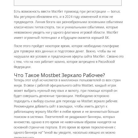
Есть возможность ввести Мостбет промокод при регистрации — bonus.
Мы регулярно обновляем его, и в 2024 году изменений в этом не
предвидится. Линия богата как разнообразными основными событиями
классических типов спорта, так и уникальными событиями, которые
невозможно увидеть ни у одного флагмана игровой области. Мостбет
имеет огромный потенциал и в будущем окажется хорошей БК.
После этого пройдет некоторое время, которое необходимо платформе
для проверки всех данных и подготовки денег. Важно, чтобы вы не
нарушали все условия и предписания оферты сайта Мостбет. Связано это
с тем, что на них работает казино, которое запрещено в Российской
Федерации.
Что Такое Mostbet Зеркало Рабочее?
Теперь этот клуб исчисляется в миллионах пользователей со всех стран
мира. В связи с работой официального сайта Mostbet, каждый игрок
может выбрать нужный ему язык и валюту, при помощи которой он
будет совершать денежные транзакции. Необходимо осторожно
подходить к выбору ссылки для перехода на Mostbet зеркало рабочее.
Рекомендуем добавить сайт в закладки, чтобы иметь доступ к
работающему зеркалу Мостбет в любое время и не заниматься больше
поиском в системах. Посетителей не раздражают баннеры, которых
множество, однако в это время не навязчивым образом находятся на
основной страничке портала. В это время во время переключения с
одного баннера на” “иной вы увидите, насколько изящно их можно
переключить.