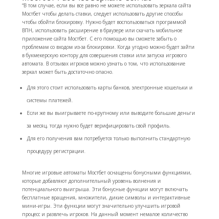
“В том случае, если вы все равно не можете использовать зеркала сайта
Мостбет чтобы делать ставки, следует использовать другие способы
чтобы обойти блокировку. Нужно будет воспользоваться программой
ВПН, использовать расширение в браузере или скачать мобильное
приложение сайта Мостбет. С его помощью вы сможете забыть о
проблемам со входом из-за блокировки. Когда угодно можно будет зайти
в букмекерскую контору для совершения ставки или запуска игрового
автомата. В отзывах игроков можно узнать о том, что использование
зеркал может быть достаточно опасно.
Для этого стоит использовать карты банков, электронные кошельки и
системы платежей.
Если же вы выигрываете по-крупному или выводите большие деньги
за месяц, тогда нужно будет верифицировать свой профиль.
Для его получения вам потребуется только выполнить стандартную
процедуру регистрации.
Многие игровые автоматы Мостбет оснащены бонусными функциями,
которые добавляют дополнительный уровень волнения и
потенциального выигрыша. Эти бонусные функции могут включать
бесплатные вращения, множители, дикие символы и интерактивные
мини-игры. Эти функции могут значительно улучшить игровой
процесс и развлечь игроков. На данный момент немалое количество