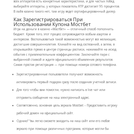
всех аппаратов есть конкретные характеристики, и для частых побед
выбирайте аппараты, у которых показатель RTP достигает 95 процентов.
В лайв казино такого нет, там игру ведет сертифицированный дилер.
Как Зарегистрироваться При
Использовании Купона Мостбет
Игра на деньги в казино «Мостбет» — отличный способ пополнить
бюджет. Кроме того, этот процесс сопровождается особым азартом и
интересом. Воспользоваться такой возможностью могут все желающие,
достигшие совершеннолетия. Кликайте на вид состязаний, а затем, в
открывшейся прямо в центре страницы росписи, нажимайте на исход
события с привлекательным коэффициентом. Заключайте пари с
выбранной ставкой и ждите официального объявления результатов.
Самая простая регистрация — при помощи номера сотового телефона.
Зарегистрированные пользователи получают возможность
активировать первый подарок сразу после создания учетной записи.
Для того чтобы вам помогли, нужно написать в live чат или
отправить сообщение на наш электронный адрес.
Соответсвенно, основная цель зеркала Mostbet – Предоставить игроку
рабочий домен на официальный сайт.
Однако” “вы легко сможете заходить на наш сайт или его любое
зеркало при помощи различных программ, которые могли бы