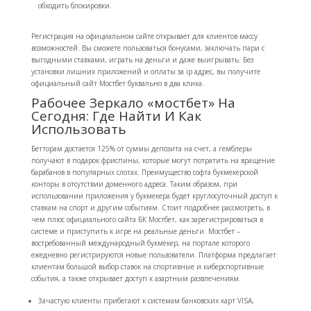
обходить блокировки.
Регистрация на официальном сайте открывает для клиентов массу
возможностей. Вы сможете пользоваться бонусами, заключать пари с
выгодными ставками, играть на деньги и даже выигрывать. Без
установки лишних приложений и оплаты за ip адрес, вы получите
официальный сайт Мостбет буквально в два клика.
Рабочее Зеркало «мостбет» На
Сегодня: Где Найти И Как
Использовать
Бетторам достается 125% от суммы депозита на счет, а гемблеры
получают в подарок фриспины, которые могут потратить на вращение
барабанов в популярных слотах. Преимущество софта букмекерской
конторы в отсутствии доменного адреса. Таким образом, при
использовании приложения у букмекера будет круглосуточный доступ к
ставкам на спорт и другим событиям. Стоит подробнее рассмотреть, в
чем плюс официального сайта БК Мостбет, как зарегистрироваться в
системе и приступить к игре на реальные деньги. Мостбет –
востребованный международный букмекер, на портале которого
ежедневно регистрируются новые пользователи. Платформа предлагает
клиентам большой выбор ставок на спортивные и киберспортивные
события, а также открывает доступ к азартным развлечениям.
Зачастую клиенты прибегают к системам банковских карт VISA,