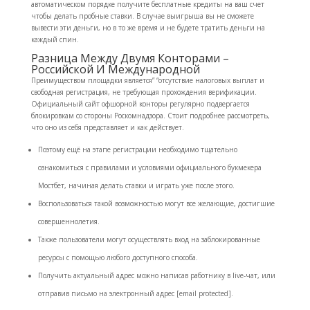
автоматическом порядке получите бесплатные кредиты на ваш счет
чтобы делать пробные ставки. В случае выигрыша вы не сможете
вывести эти деньги, но в то же время и не будете тратить деньги на
каждый спин.
Разница Между Двумя Конторами –
Российской И Международной
Преимуществом площадки является” “отсутствие налоговых выплат и
свободная регистрация, не требующая прохождения верификации.
Официальный сайт офшорной конторы регулярно подвергается
блокировкам со стороны Роскомнадзора. Стоит подробнее рассмотреть,
что оно из себя представляет и как действует.
Поэтому ещё на этапе регистрации необходимо тщательно
ознакомиться с правилами и условиями официального букмекера
Мостбет, начиная делать ставки и играть уже после этого.
Воспользоваться такой возможностью могут все желающие, достигшие
совершеннолетия.
Также пользователи могут осуществлять вход на заблокированные
ресурсы с помощью любого доступного способа.
Получить актуальный адрес можно написав работнику в live-чат, или
отправив письмо на электронный адрес [email protected].