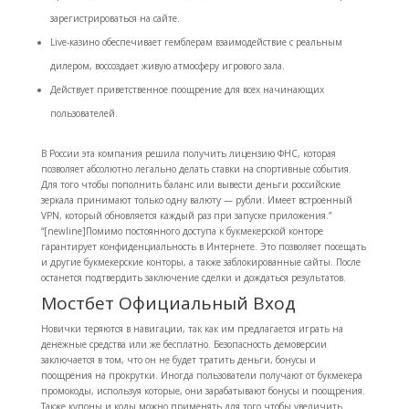
зарегистрироваться на сайте.
Live-казино обеспечивает гемблерам взаимодействие с реальным
дилером, воссоздает живую атмосферу игрового зала.
Действует приветственное поощрение для всех начинающих
пользователей.
В России эта компания решила получить лицензию ФНС, которая
позволяет абсолютно легально делать ставки на спортивные события.
Для того чтобы пополнить баланс или вывести деньги российские
зеркала принимают только одну валюту — рубли. Имеет встроенный
VPN, который обновляется каждый раз при запуске приложения.”
“[newline]Помимо постоянного доступа к букмекерской конторе
гарантирует конфиденциальность в Интернете. Это позволяет посещать
и другие букмекерские конторы, а также заблокированные сайты. После
останется подтвердить заключение сделки и дождаться результатов.
Мостбет Официальный Вход
Новички теряются в навигации, так как им предлагается играть на
денежные средства или же бесплатно. Безопасность демоверсии
заключается в том, что он не будет тратить деньги, бонусы и
поощрения на прокрутки. Иногда пользователи получают от букмекера
промокоды, используя которые, они зарабатывают бонусы и поощрения.
Также купоны и коды можно применять для того чтобы увеличить