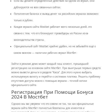
Если вы делаете определенные действия на одном из зеркал, они
дублируются на всех связанных сайтах.
Пополнение баланса и вывод денег на российских зеркалах возможен
только в рублях.
Каждое зеркало сайта Mostbet работает всего несколько дней, это
связано с тем, что его блокируют провайдеры из России из-за
законодательства страны.
Официальный сайт Mostbet крайне удобен, но не забывайте ещё о
самом важном — наличии рабочих зеркал Мостбет.
Зайти в режиме демо может каждый наш клиент, прошедший
регистрацию на основном сайте Мостбет. При выигрыше первых средств
можно вывести деньги в разделе “Касса”. Для этого нужно выбрать
используемую валюту и перейти к системам платежа. Решить проблему
отсутствия доступа можно с помощью зеркала – точной копии
официального сайта.
Регистрация При Помощи Бонуса
2024 В Мостбет
Однако мы вас уверяем что это совсем не так, так как официальные
зеркала сайта Мостбет полностью безопасны для клиентов и