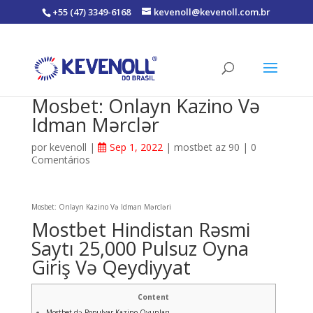
+55 (47) 3349-6168
kevenoll@kevenoll.com.br
Mosbet: Onlayn Kazino Və
Idman Mərclər
por
kevenoll
|
Sep 1, 2022
|
mostbet az 90
|
0
Comentários
Mosbet: Onlayn Kazino Və Idman Mərcləri
Mostbet Hindistan Rəsmi
Saytı 25,000 Pulsuz Oyna
Giriş Və Qeydiyyat
Content
Mostbet-də Populyar Kazino Oyunları