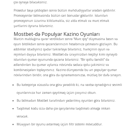
çox oynaya biləcəksiniz.
Prosedur başa çatdıqdan sonra bütün məhdudiyyətlər aradan qaldırılır.
Promosyonlar bölməsində bütün cari bonuslar göstərilir. İstənilən
promosyonun üzərinə klikləməklə, siz əldə etmək və mərc etmək
şərtlərini öyrənə bilərsiniz.
Mostbet-də Populyar Kazino Oyunları
Mərcin məbləğinə qərar verdikdən sonra “Mərc qoy” düyməsinə basın və
oyun bitdikdən sonra qazanclarınızın hesabınıza çatmasını gözləyin. Bu
addımlar istədiyiniz qədər təkrarlaya bilərsiniz, həmçinin oyun və
rejimləri dəyişə bilərsiniz. Mostbet-də ürəyinizdən keçdiyi kimi oynayıb
istənilən qumar oyununda qazana bilərsiniz. “Bir qollu bandit” də
adlandırılan bu qumar əyləncə növündə sadəcə qolu çəkirsiniz və
kombinasiyaları toplayırsınız. Kazino dünyasında bu ən populyar qumar
növlərindən biridir, ona görə də oynamamısınızsa, mütləq bir dəfə sınayın.
Bu kateqoriya xüsusilə ona görə yaradılıb ki, nə vaxtsa oynadığınız sevimli
oyunlarınıza hər zaman qayıtmaq üçün çıxışınız olsun.
Bu bölmədən Mostbet tərəfindən yadarılmış oyunları görə bilərsiniz.
Təqdimat kodu sizə daha çox qarşılanma təqdimatı almağa imkan
verəcək.
Müəyyən bir oyunu axtarmaq üçün filtr sistemi mövcuddur.