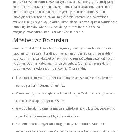
də sizə kimsə bir oyun məsləhət görübsə, bu kateqoriyaya baxmaq yaxşı
fikirdir, çünki burada rahat axtarışla onu tapa biləcəksiniz. Adından da
məlum olduğu kimi burada yalnız yeni oyunlar dərc edilir. Bunlar
provayderlər tərəfindən buraxılmış və artıq Mostbet kazino saytında
yerləşdirilmiş ən yeni oyunlardır. Əlavə olaraq, siz yeni qumar oyunlarının
buraxılışı barədə xəbərlər, eləcə də oyun təcrübənizi daha da
yaxşılaşdıracaq xüsusi bonuslar əldə edə bilərsiniz.
Mosbet Az Bonusları
Burada müxtəlif slot oyunları, həmçinin çökmə oyunları bu kazinonun
proqram təminatçıları tərəfindən yaradılaraq təmin olunur. Bu saytdakı
bəzi oyunlar hətta Mostbet onlayn kazinonun rəğbətini qazandığı üçün
Populyar Oyunlar kateqiyasında da yer tutub. Qumar sənayesində ən
populyar oyun növlərindən biri Çökmə Oyunlarıdır.
İstənilən promosyonun üzərinə klikləməklə, siz əldə etmək və mərc
etmək şərtlərini öyrənə bilərsiniz.
Əlavə olaraq, sizə təsdiqlənmə lazım olduqda Mostbet-in onlay dəstək
xidməti ilə əlaqə saxlaya bilərsiniz.
Əvvəlcə hesab məlumatlarınızdan istifadə etməklə Mostbet veb-saytı və
ya mobil tətbiqinə giriş etdiyinizə əmin olun.
Yükləmə məhdudiyyətləri olduğu halda, siz iCloud hesabınızın
regionunu Azərbaycandan Özbəkistana və ya Kolumbiyaya dəyişməli və