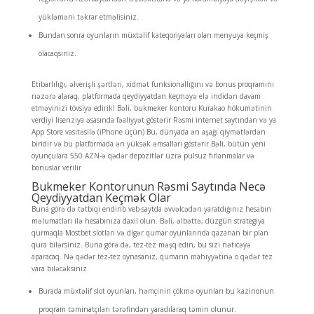
yükləməni təkrar etməlisiniz.
Bundan sonra oyunların müxtəlif kateqoriyaları olan menyuya keçmiş
olacaqsınız.
Etibarlılığı, əlverişli şərtləri, xidmət funksionallığını və bonus proqramını
nəzərə alaraq, platformada qeydiyyatdan keçməyə elə indidən davam
etməyinizi tövsiyə edirik! Bəli, bukmeker kontoru Kurakao hökumətinin
verdiyi lisenziya əsasında fəaliyyət göstərir Rəsmi internet saytından və ya
App Store vasitəsilə (iPhone üçün) Bu, dünyada ən aşağı qiymətlərdən
biridir və bu platformada ən yüksək əmsalları göstərir Bəli, bütün yeni
oyunçulara 550 AZN-ə qədər depozitlər üzrə pulsuz fırlanmalar və
bonuslar verilir
Bukmeker Kontorunun Rəsmi Saytında Necə
Qeydiyyatdan Keçmək Olar
Buna görə də tətbiqi endirib veb-saytda əvvəlcədən yaratdığınız hesabın
məlumatları ilə hesabınıza daxil olun. Bəli, əlbəttə, düzgün strategiya
qurmaqla Mostbet slotları və digər qumar oyunlarında qazanan bir plan
qura bilərsiniz. Buna görə də, tez-tez məşq edin, bu sizi nəticəyə
aparacaq. Nə qədər tez-tez oynasanız, qumarın mahiyyətinə o qədər tez
vara biləcəksiniz.
Burada müxtəlif slot oyunları, həmçinin çökmə oyunları bu kazinonun
proqram təminatçıları tərəfindən yaradılaraq təmin olunur.