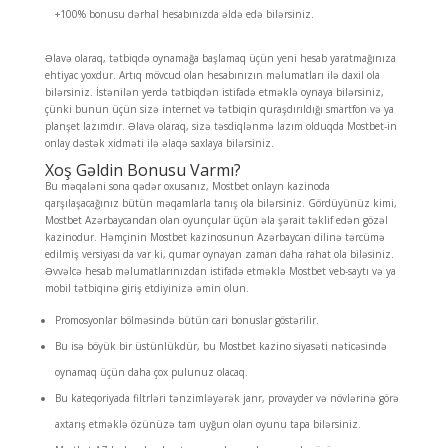
+100% bonusu dərhal hesabınızda əldə edə bilərsiniz.
Əlavə olaraq, tətbiqdə oynamağa başlamaq üçün yeni hesab yaratmağınıza
ehtiyac yoxdur. Artıq mövcud olan hesabınızın məlumatları ilə daxil ola
bilərsiniz. İstənilən yerdə tətbiqdən istifadə etməklə oynaya bilərsiniz,
çünki bunun üçün sizə internet və tətbiqin quraşdırıldığı smartfon və ya
planşet lazımdır. Əlavə olaraq, sizə təsdiqlənmə lazım olduqda Mostbet-in
onlay dəstək xidməti ilə əlaqə saxlaya bilərsiniz.
Xoş Gəldin Bonusu Varmı?
Bu məqaləni sona qədər oxusanız, Mostbet onlayn kazinoda
qarşılaşacağınız bütün məqamlarla tanış ola bilərsiniz. Gördüyünüz kimi,
Mostbet Azərbaycandan olan oyunçular üçün əla şərait təklif edən gözəl
kazinodur. Həmçinin Mostbet kazinosunun Azərbaycan dilinə tərcümə
edilmiş versiyası da var ki, qumar oynayan zaman daha rahat ola biləsiniz.
Əvvəlcə hesab məlumatlarınızdan istifadə etməklə Mostbet veb-saytı və ya
mobil tətbiqinə giriş etdiyinizə əmin olun.
Promosyonlar bölməsində bütün cari bonuslar göstərilir.
Bu isə böyük bir üstünlükdür, bu Mostbet kazino siyasəti nəticəsində
oynamaq üçün daha çox pulunuz olacaq.
Bu kateqoriyada filtrləri tənzimləyərək janr, provayder və növlərinə görə
axtarış etməklə özünüzə tam uyğun olan oyunu tapa bilərsiniz.