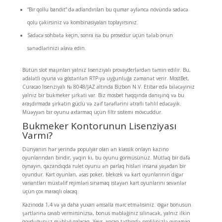
“Bir qollu bandit” də adlandırılan bu qumar əyləncə növündə sadəcə
qolu çəkirsiniz və kombinasiyaları toplayırsınız.
Sadəcə söhbətə keçin, sonra isə bu prosedur üçün tələb onun
sənədlərinizi əlavə edin.
Bütün slot maşınları yalnız lisenziyalı provayderlərdən təmin edilir. Bu,
ədalətli oyuna və göstərilən RTP-yə uyğunluğa zəmanət verir. MostBet,
Curacao lisenziyalı № 8048/JAZ altında Bizbon N.V. Etibar edə biləcəyiniz
yalnız bir bukmeker şirkəti var. Biz mosbet haqqında danışırıq və bu
araşdırmada şirkətin güclü və zəif tərəflərini ətraflı təhlil edəcəyik.
Müəyyən bir oyunu axtarmaq üçün filtr sistemi mövcuddur.
Bukmeker Kontorunun Lisenziyası
Varmı?
Dünyanın hər yerində populyar olan ən klassik onlayn kazino
oyunlarından biridir, yəqin ki, bu oyunu görmüsünüz. Mütləq bir dəfə
oynayın, qazandıqda rulet oyunu ən parlaq hisləri insana yaşadan bir
oyundur. Kart oyunları, əsas poker, blekcek və kart oyunlarının digər
variantları müxtəlif rejimləri sınamaq istəyən kart oyunlarını sevənlər
üçün çox maraqlı olacaq.
Kazinoda 1,4 və ya daha yuxarı əmsalla mərc etməlisiniz. Əgər bonusun
şərtlərinə cavab vermirsinizsə, bonus məbləğiniz silinəcək, yalnız ilkin
qoyduğunuz məbləğ qalacaq. Xeyr, ancaq tətbiqdə profilinizlə oynamaq