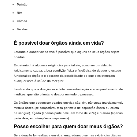
Pulmão
Rim
Córnea
Tecidos
É possível doar órgãos ainda em vida?
Estando o doador ainda vivo é possível que alguns de seus órgãos sejam
doados.
Entretanto, há algumas exigências para tal ato, como ser um cidadão
juridicamente capaz, a boa condição física e fisiológica do doador, o estado
funcional do órgão e o descarte da possibilidade de que eles ofereçam
qualquer risco à saúde do receptor.
Lembrando que a doação só é feita com autorização e acompanhamento de
médicos, que irão orientar o doador em todo o processo.
Os órgãos que podem ser doados em vida são: rim, pâncreas (parcialmente),
medula óssea (se compatível, feita por meio de aspiração óssea ou coleta
de sangue), fígado (apenas parte dele, em torno de 70%) e pulmão (apenas
parte dele, em situações excepcionais).
Posso escolher para quem doar meus órgãos?
Se a doação for realizada em vida, enquadrando-se nas exigências citadas