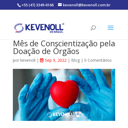
+55 (47) 3349-6168
kevenoll@kevenoll.com.br
Mês de Conscientização pela
Doação de Órgãos
por
kevenoll
|
Sep 9, 2022
|
Blog
|
0 Comentários