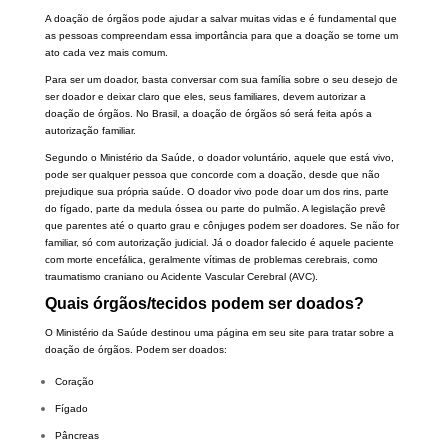
A doação de órgãos pode ajudar a salvar muitas vidas e é fundamental que
as pessoas compreendam essa importância para que a doação se torne um
ato cada vez mais comum.
Para ser um doador, basta conversar com sua família sobre o seu desejo de
ser doador e deixar claro que eles, seus familiares, devem autorizar a
doação de órgãos. No Brasil, a doação de órgãos só será feita após a
autorização familiar.
Segundo o Ministério da Saúde, o doador voluntário, aquele que está vivo,
pode ser qualquer pessoa que concorde com a doação, desde que não
prejudique sua própria saúde. O doador vivo pode doar um dos rins, parte
do fígado, parte da medula óssea ou parte do pulmão. A legislação prevê
que parentes até o quarto grau e cônjuges podem ser doadores. Se não for
familiar, só com autorização judicial. Já o doador falecido é aquele paciente
com morte encefálica, geralmente vítimas de problemas cerebrais, como
traumatismo craniano ou Acidente Vascular Cerebral (AVC).
Quais órgãos/tecidos podem ser doados?
O Ministério da Saúde destinou uma página em seu site para tratar sobre a
doação de órgãos. Podem ser doados:
Coração
Fígado
Pâncreas