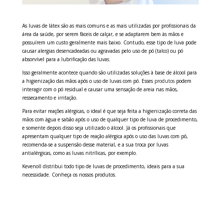
As luvas de látex são as mais comuns e as mais utilizadas por profissionais da
área da saúde, por serem fáceis de calçar, e se adaptarem bem às mãos e
possuírem um custo geralmente mais baixo. Contudo, esse tipo de luva pode
causar alergias desencadeadas ou agravadas pelo uso de pó (talco) ou pó
absorvível para a lubrificação das luvas.
Isso geralmente acontece quando são utilizadas soluções à base de álcool para
a higienização das mãos após o uso de luvas com pó. Esses
produtos
podem
interagir com o pó residual e causar uma sensação de areia nas mãos,
ressecamento e irritação.
Para evitar reações alérgicas, o ideal é que seja feita a higienização correta das
mãos com água e sabão após o uso de qualquer tipo de luva de procedimento,
e somente depois disso seja utilizado o álcool. Já os profissionais que
apresentam qualquer tipo de reação alérgica após o uso das luvas com pó,
recomenda-se a suspensão desse material, e a sua troca por
luvas
antialérgicas, como as luvas nitrílicas, por exemplo.
Kevenoll distribui todo tipo de luvas de procedimento, ideais para a sua
necessidade. Conheça os nossos produtos.