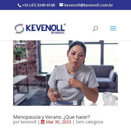
+55 (47) 3349-6168
kevenoll@kevenoll.com.br
Menopausia y Verano. ¿Que hacer?
por
kevenoll
|
Mar 30, 2023
|
Sem categoria