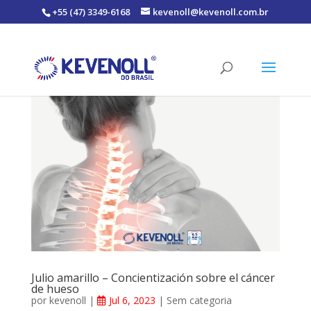
+55 (47) 3349-6168
kevenoll@kevenoll.com.br
Julio amarillo – Concientización sobre el cáncer
de hueso
por
kevenoll
|
Jul 6, 2023
|
Sem categoria