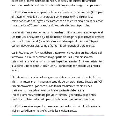
de las dos primeras horas de atención, se debe administrar tratamiento
antipalúdico de acuerdo con el estado clínico y epidemiológico del paciente.
La OMS recomienda terapias combinadas basadas en artemisinina (ACT) para
el tratamiento de la malaria causada por el parásito P. falciparum. La
combinación de dos ingredientes activos con diferentes mecanismos de acción
hace que los ACT sean los antipalúdicos más efectivos disponibles.
La artemisinina y sus derivados no pueden utilizarse como monoterapia oral.
Las formulaciones a dosis fija (combinación de dos principios activos diferentes
en un solo comprimido) son más recomendables que el uso de múltiples
comprimidos o cápsulas, ya que facilitan la adherencia al tratamiento.
Las infecciones por P. vivax deben tratarse con cloroquina en áreas donde el
fármaco aún es eficaz, como la mayor parte de Brasil, combinada con
primaquina para eliminar las formas hepáticas latentes. En áreas resistentes
a la cloroquina se debe utilizar un ACT combinado con otro de vida media
larga.
El tratamiento para la malaria grave consiste en artesunato inyectable (por
vía intramuscular o intravenosa), seguido de un tratamiento basado en ACT
tan pronto como el paciente pueda tomar medicamentos orales. Si el
tratamiento inyectable no es posible, el paciente debe recibir
inmediatamente artesunato por vía intrarrectal y ser derivado lo antes
posible a un lugar adecuado para el tratamiento parenteral completo.
La OMS recomienda que los programas nacionales de control de la malaria
vigilen periódicamente la eficacia de los medicamentos.