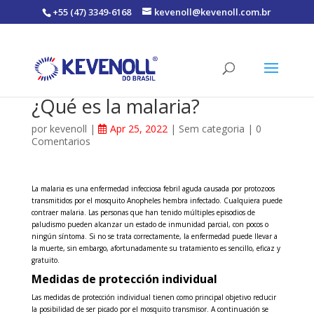
+55 (47) 3349-6168
kevenoll@kevenoll.com.br
¿Qué es la malaria?
por
kevenoll
|
Apr 25, 2022
|
Sem categoria
|
0
Comentarios
La malaria es una enfermedad infecciosa febril aguda causada por protozoos
transmitidos por el mosquito Anopheles hembra infectado. Cualquiera puede
contraer malaria. Las personas que han tenido múltiples episodios de
paludismo pueden alcanzar un estado de inmunidad parcial, con pocos o
ningún síntoma. Si no se trata correctamente, la enfermedad puede llevar a
la muerte, sin embargo, afortunadamente su tratamiento es sencillo, eficaz y
gratuito.
Medidas de protección individual
Las medidas de protección individual tienen como principal objetivo reducir
la posibilidad de ser picado por el mosquito transmisor. A continuación se