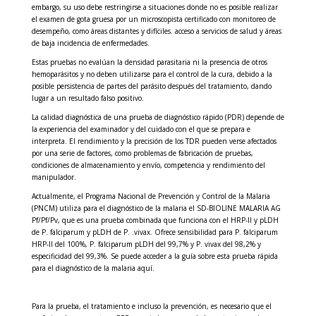
embargo, su uso debe restringirse a situaciones donde no es posible realizar
el examen de gota gruesa por un microscopista certificado con monitoreo de
desempeño, como áreas distantes y difíciles. acceso a servicios de salud y áreas
de baja incidencia de enfermedades.
Estas pruebas no evalúan la densidad parasitaria ni la presencia de otros
hemoparásitos y no deben utilizarse para el control de la cura, debido a la
posible persistencia de partes del parásito después del tratamiento, dando
lugar a un resultado falso positivo.
La calidad diagnóstica de una prueba de diagnóstico rápido (PDR) depende de
la experiencia del examinador y del cuidado con el que se prepara e
interpreta. El rendimiento y la precisión de los TDR pueden verse afectados
por una serie de factores, como problemas de fabricación de pruebas,
condiciones de almacenamiento y envío, competencia y rendimiento del
manipulador.
Actualmente, el Programa Nacional de Prevención y Control de la Malaria
(PNCM) utiliza para el diagnóstico de la malaria el SD-BIOLINE MALARIA AG
Pf/Pf/Pv, que es una prueba combinada que funciona con el HRP-II y pLDH
de P. falciparum y pLDH de P. .vivax. Ofrece sensibilidad para P. falciparum
HRP-II del 100%, P. falciparum pLDH del 99,7% y P. vivax del 98,2% y
especificidad del 99,3%. Se puede acceder a la guía sobre esta prueba rápida
para el diagnóstico de la malaria aquí.
Para la prueba, el tratamiento e incluso la prevención, es necesario que el