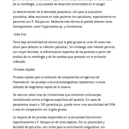
de su morfología, y sus estados de desarrollo encontrados en el sangre.
La determinación de la densidad parasitaria, útil para la evaluación
pronóstica, debe realizarse en todo paciente con paludismo, especialmente en
pacientes con P. falciparum. Mediante esta técnica es posible detectar otros
hemoparásitos, como Trypanosoma sp. y microfilarias.
-Gota fina
Tiene baja sensibilidad (se estima que la gota gruesa es unas 30 veces más
eficaz para detectar la infección palúdica). Sin embargo, este método permite,
con mayor facilidad, la diferenciación específica de los parásitos a partir del
análisis de su morfología y de los cambios que provocan en el eritrocito
infectado.
-Pruebas rápidas
Pruebas rápidas para la detección de componentes antigénicos de
Plasmodium: las pruebas inmunocromatográficas representan nuevos
métodos de diagnóstico rápido de la malaria.
Se realizan sobre tiras de nitrocelulosa que contienen anticuerpos
monoclonales contra antígenos específicos del parásito. En casos de
parasitemia mayor a 100 parásitos/μL, puede tener una sensibilidad del 95%
o más en comparación con la gota gruesa.
La mayoría de las pruebas disponibles en la actualidad discriminan
específicamente a P. falciparum de otras especies. Por su practicidad y
facilidad de ejecución, son útiles para la confirmación diagnóstica, sin