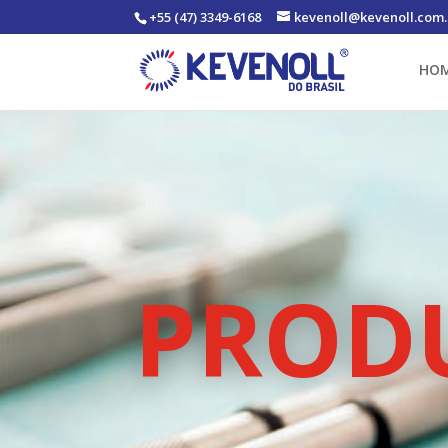
+55 (47) 3349-6168
kevenoll@kevenoll.com.
HO
PROD