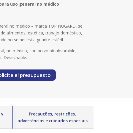
 para uso general no médico
eneral no médico – marca TOP NUGARD, se
s de alimentos, estética, trabajo doméstico,
de no se necesita guante estéril.
al, no médico, con polvo bioabsorbible,
sa. Desechable.
olicite el presupuesto
 y
Precauções, restrições,
advertências e cuidados especiais