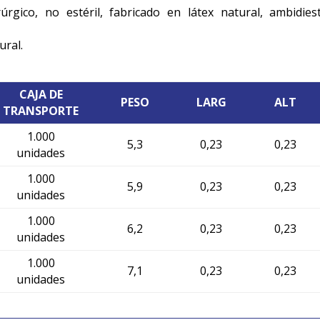
gico, no estéril, fabricado en látex natural, ambidies
ural.
CAJA DE
PESO
LARG
ALT
TRANSPORTE
1.000
5,3
0,23
0,23
unidades
1.000
5,9
0,23
0,23
unidades
1.000
6,2
0,23
0,23
unidades
1.000
7,1
0,23
0,23
unidades