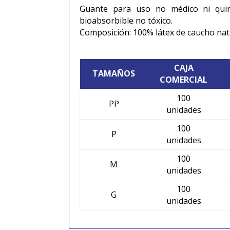
Guante para uso no médico ni quirúr
bioabsorbible no tóxico.
Composición: 100% látex de caucho nat
CAJA
TAMAÑOS
COMERCIAL
100
PP
unidades
100
P
unidades
100
M
unidades
100
G
unidades