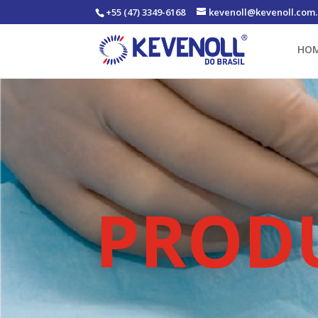
+55 (47) 3349-6168
kevenoll@kevenoll.com.
HO
PROD