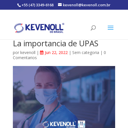
+55 (47) 3349-6168
kevenoll@kevenoll.com.br
La importancia de UPAS
por
kevenoll
|
Jun 22, 2022
|
Sem categoria
|
0
Comentarios