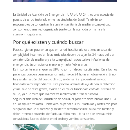
La Unidad de Atención de Emergencia – UPA o UPA 24h, es una especie de
puesto de salud instalado en varias ciudades de Brasil. También son
responsables de concentrar la atención sanitaria de mediana complejidad,
componiendo una red organizada junto con la atención primaria y la
atención hospitalaria.
Por qué existen y cuándo buscar
Pues surgieron para evitar que en la red hospitalaria se atiendan casos de
complejidad intermedia. Estas unidades deben trabajar las 24 horas del día,
con atención de mediana y alta complejidad, laboratorio e infecciones de
emergencia, traumatismos menores y hasta fiebres altas.
Es importante aclarar que las UPA no son unidades hospitalarias. En ellos, los
pacientes pueden permanecer un máximo de 24 horas en observación. Si no
hay estabilización del cuadro clínico, se derivará al paciente al servicio
hospitalario correspondiente. Este proceso, además de ayudar en la detección
y tamizaje de casos graves, ayuda en el mejor funcionamiento del sistema de
salud, ya que evita que los centros médicos estén tan saturados.
Según el sitio web del Ministerio de Salud, el paciente debe buscar una UPA
en los siguientes casos: Fiebre alta, superior a 39ºC; fracturas y cortes con poco
sangrado; ataque al corazón y accidente cerebrovascular; caída con torsión y
dolor intenso o sospecha de fractura; cólico renal; falta de aire severa; crisis
convulsivas; fuertes dolores en el pecho y vómitos constantes.