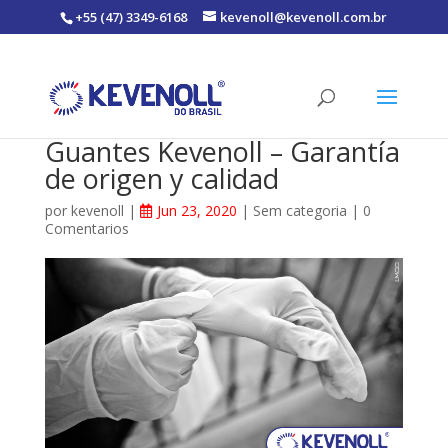
+55 (47) 3349-6168
kevenoll@kevenoll.com.br
Guantes Kevenoll – Garantía
de origen y calidad
por
kevenoll
|
Jun 23, 2020
|
Sem categoria
|
0
Comentarios