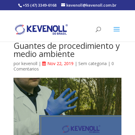
+55 (47) 3349-6168
kevenoll@kevenoll.com.br
Guantes de procedimiento y
medio ambiente
por
kevenoll
|
Nov 22, 2019
|
Sem categoria
|
0
Comentarios