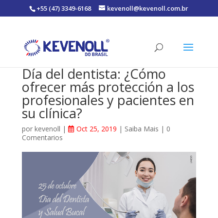
+55 (47) 3349-6168
kevenoll@kevenoll.com.br
Día del dentista: ¿Cómo
ofrecer más protección a los
profesionales y pacientes en
su clínica?
por
kevenoll
|
Oct 25, 2019
|
Saiba Mais
|
0
Comentarios