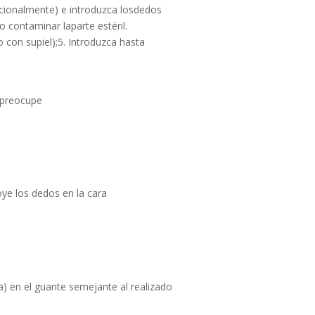
ncionalmente) e introduzca losdedos
contaminar laparte estéril.
 con supiel);5. Introduzca hasta
 preocupe
oye los dedos en la cara
a) en el guante semejante al realizado