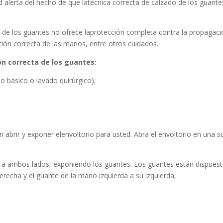
 alerta del hecho de que latécnica correcta de calzado de los guantes
 de los guantes no ofrece laprotección completa contra la propagac
ción correcta de las manos, entre otros cuidados.
ón correcta de los guantes:
do básico o lavado quirúrgico);
en abrir y exponer elenvoltorio para usted. Abra el envoltorio en una 
ir a ambos lados, exponiendo los guantes. Los guantes están dispues
recha y el guante de la mano izquierda a su izquierda;