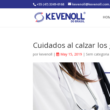
+55 (47) 3349-6168
kevenoll@kevenoll.com.
HO
Cuidados al calzar los
por
kevenoll
|
May 15, 2019
|
Sem categoria