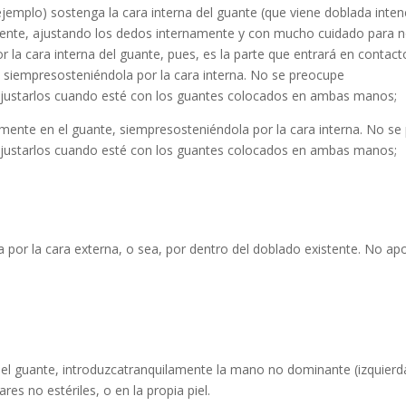
ejemplo) sostenga la cara interna del guante (que viene doblada inte
te, ajustando los dedos internamente y con mucho cuidado para no 
 la cara interna del guante, pues, es la parte que entrará en contacto
siempresosteniéndola por la cara interna. No se preocupe
 ajustarlos cuando esté con los guantes colocados en ambas manos;
mente en el guante, siempresosteniéndola por la cara interna. No se
 ajustarlos cuando esté con los guantes colocados en ambas manos;
a por la cara externa, o sea, por dentro del doblado existente. No ap
del guante, introduzcatranquilamente la mano no dominante (izquierd
es no estériles, o en la propia piel.