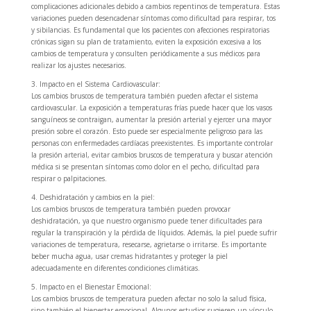
complicaciones adicionales debido a cambios repentinos de temperatura. Estas
variaciones pueden desencadenar síntomas como dificultad para respirar, tos
y sibilancias. Es fundamental que los pacientes con afecciones respiratorias
crónicas sigan su plan de tratamiento, eviten la exposición excesiva a los
cambios de temperatura y consulten periódicamente a sus médicos para
realizar los ajustes necesarios.
3. Impacto en el Sistema Cardiovascular:
Los cambios bruscos de temperatura también pueden afectar el sistema
cardiovascular. La exposición a temperaturas frías puede hacer que los vasos
sanguíneos se contraigan, aumentar la presión arterial y ejercer una mayor
presión sobre el corazón. Esto puede ser especialmente peligroso para las
personas con enfermedades cardíacas preexistentes. Es importante controlar
la presión arterial, evitar cambios bruscos de temperatura y buscar atención
médica si se presentan síntomas como dolor en el pecho, dificultad para
respirar o palpitaciones.
4. Deshidratación y cambios en la piel:
Los cambios bruscos de temperatura también pueden provocar
deshidratación, ya que nuestro organismo puede tener dificultades para
regular la transpiración y la pérdida de líquidos. Además, la piel puede sufrir
variaciones de temperatura, resecarse, agrietarse o irritarse. Es importante
beber mucha agua, usar cremas hidratantes y proteger la piel
adecuadamente en diferentes condiciones climáticas.
5. Impacto en el Bienestar Emocional:
Los cambios bruscos de temperatura pueden afectar no solo la salud física,
sino también el bienestar emocional. Algunos estudios sugieren un vínculo