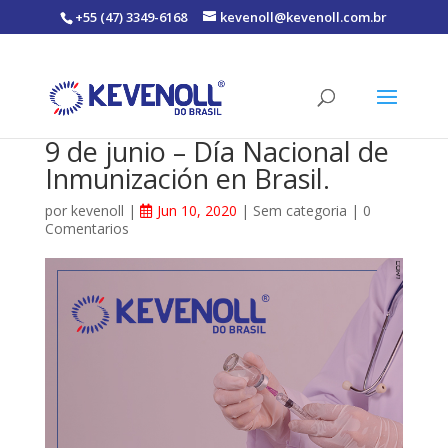
+55 (47) 3349-6168
kevenoll@kevenoll.com.br
9 de junio – Día Nacional de
Inmunización en Brasil.
por
kevenoll
|
Jun 10, 2020
|
Sem categoria
|
0
Comentarios