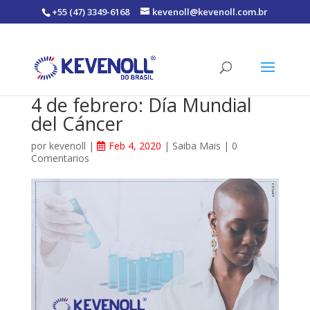
+55 (47) 3349-6168
kevenoll@kevenoll.com.br
4 de febrero: Día Mundial
del Cáncer
por
kevenoll
|
Feb 4, 2020
|
Saiba Mais
|
0
Comentarios