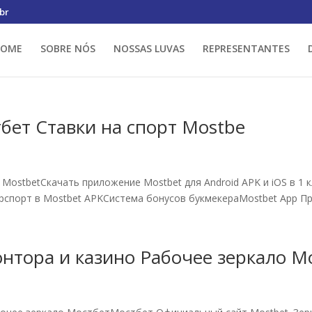
br
HOME
SOBRE NÓS
NOSSAS LUVAS
REPRESENTANTES
ет Ставки на спорт Mostbe
MostbetСкачать приложение Mostbet для Android APK и iOS в 1 
рспорт в Mostbet APKСистема бонусов букмекераMostbet App Пр
онтора и казино Рабочее зеркало М