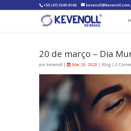
+55 (47) 3349-6168
kevenoll@kevenoll.com.
20 de março – Dia Mun
por
kevenoll
|
Mar 20, 2020
|
Blog
|
0 Comen