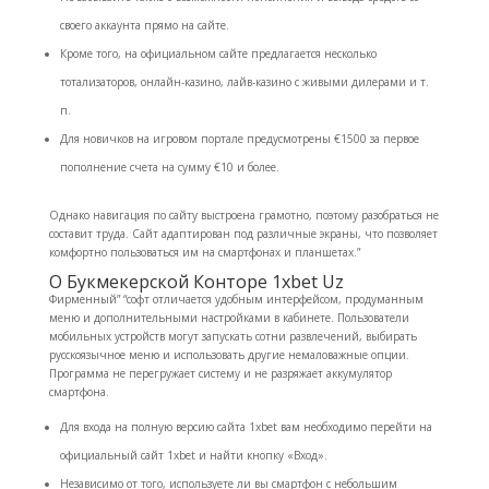
своего аккаунта прямо на сайте.
Кроме того, на официальном сайте предлагается несколько
тотализаторов, онлайн-казино, лайв-казино с живыми дилерами и т.
п.
Для новичков на игровом портале предусмотрены €1500 за первое
пополнение счета на сумму €10 и более.
Однако навигация по сайту выстроена грамотно, поэтому разобраться не
составит труда. Сайт адаптирован под различные экраны, что позволяет
комфортно пользоваться им на смартфонах и планшетах.”
О Букмекерской Конторе 1xbet Uz
Фирменный” “софт отличается удобным интерфейсом, продуманным
меню и дополнительными настройками в кабинете. Пользователи
мобильных устройств могут запускать сотни развлечений, выбирать
русскоязычное меню и использовать другие немаловажные опции.
Программа не перегружает систему и не разряжает аккумулятор
смартфона.
Для входа на полную версию сайта 1xbet вам необходимо перейти на
официальный сайт 1xbet и найти кнопку «Вход».
Независимо от того, используете ли вы смартфон с небольшим