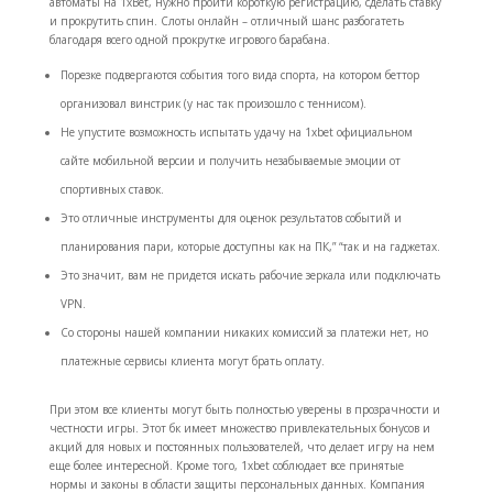
автоматы на 1xBet, нужно пройти короткую регистрацию, сделать ставку
и прокрутить спин. Слоты онлайн – отличный шанс разбогатеть
благодаря всего одной прокрутке игрового барабана.
Порезке подвергаются события того вида спорта, на котором беттор
организовал винстрик (у нас так произошло с теннисом).
Не упустите возможность испытать удачу на 1xbet официальном
сайте мобильной версии и получить незабываемые эмоции от
спортивных ставок.
Это отличные инструменты для оценок результатов событий и
планирования пари, которые доступны как на ПК,” “так и на гаджетах.
Это значит, вам не придется искать рабочие зеркала или подключать
VPN.
Со стороны нашей компании никаких комиссий за платежи нет, но
платежные сервисы клиента могут брать оплату.
При этом все клиенты могут быть полностью уверены в прозрачности и
честности игры. Этот бк имеет множество привлекательных бонусов и
акций для новых и постоянных пользователей, что делает игру на нем
еще более интересной. Кроме того, 1xbet соблюдает все принятые
нормы и законы в области защиты персональных данных. Компания