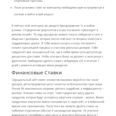
спортивные прогнозы.
После установки 1xbet на компьютер необходимо зарегистрироваться в
системе и войти в свой аккаунт.
В тайтлах этой категории вы увидите брендирование 1х и особые
условия. Определение результатов в играх live-казино происходит в
режиме онлайн. По ходу раундов вы можете писать сообщения в чате и
общаться с дилерами, которые охотно отвечают на вопросы клиентов и
поддерживают диалог. В 1xBet можно сыграть в игры live-казино с
онлайн-трансляцией процесса и участием реальных дилеров. 1xBet
предлагает вам насыщенный live, где в любое время суток доступно до
дисциплин для ставок. Чтобы отыграть бонус на депозит и выигрыши с
фриспинов, необходимо сделать ставки с вейджером х35 в течение 7
дней с момента активации вознаграждения.
Финансовые Ставки
Официальный сайт имеет множество языковых версий (в том числе
русскую), регистрироваться могут клиенты из большинства стран мира.
Линия БК максимально широкая, роспись подробная, а коэффициенты –
высокие. Помимо ставок на спорт, 1xbet предлагает массу других
продуктов, которые будут интересны азартным игрокам – казино. Всеми
продуктами компании можно пользоваться и через сайт, и в мобильной
версии или приложениях. После этого вы сможете сделать ставки на
любимые спортивные события и наслаждаться азартом. Не упустите
возможность попробовать свою удачу и выиграть большие деньги с