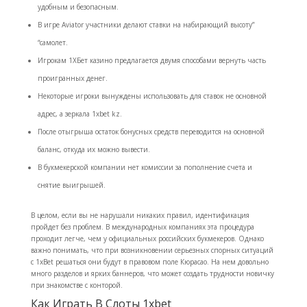
удобным и безопасным.
В игре Aviator участники делают ставки на набирающий высоту”
“самолет.
Игрокам 1ХБет казино предлагается двумя способами вернуть часть
проигранных денег.
Некоторые игроки вынуждены использовать для ставок не основной
адрес, а зеркала 1xbet kz.
После отыгрыша остаток бонусных средств переводится на основной
баланс, откуда их можно вывести.
В букмекерской компании нет комиссии за пополнение счета и
снятие выигрышей.
В целом, если вы не нарушали никаких правил, идентификация
пройдет без проблем. В международных компаниях эта процедура
проходит легче, чем у официальных российских букмекеров. Однако
важно понимать, что при возникновении серьезных спорных ситуаций
с 1xBet решаться они будут в правовом поле Кюрасао. На нем довольно
много разделов и ярких баннеров, что может создать трудности новичку
при знакомстве с конторой.
Как Играть В Слоты 1xbet