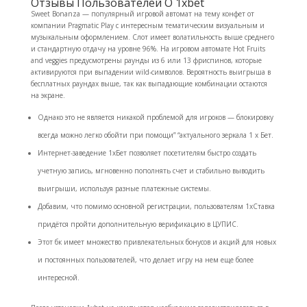
Отзывы Пользователей О 1xbet
Sweet Bonanza — популярный игровой автомат на тему конфет от
компании Pragmatic Play с интересным тематическим визуальным и
музыкальным оформлением. Слот имеет волатильность выше среднего
и стандартную отдачу на уровне 96%. На игровом автомате Hot Fruits
and veggies предусмотрены раунды из 6 или 13 фриспинов, которые
активируются при выпадении wild-символов. Вероятность выигрыша в
бесплатных раундах выше, так как выпадающие комбинации остаются
на экране.
Однако это не является никакой проблемой для игроков — блокировку
всегда можно легко обойти при помощи” “актуального зеркала 1 х Бет.
Интернет-заведение 1хБет позволяет посетителям быстро создать
учетную запись, мгновенно пополнять счет и стабильно выводить
выигрыши, используя разные платежные системы.
Добавим, что помимо основной регистрации, пользователям 1хСтавка
придётся пройти дополнительную верификацию в ЦУПИС.
Этот бк имеет множество привлекательных бонусов и акций для новых
и постоянных пользователей, что делает игру на нем еще более
интересной.