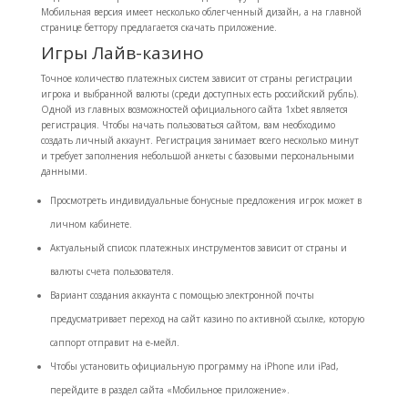
Мобильная версия имеет несколько облегченный дизайн, а на главной
странице беттору предлагается скачать приложение.
Игры Лайв-казино
Точное количество платежных систем зависит от страны регистрации
игрока и выбранной валюты (среди доступных есть российский рубль).
Одной из главных возможностей официального сайта 1xbet является
регистрация. Чтобы начать пользоваться сайтом, вам необходимо
создать личный аккаунт. Регистрация занимает всего несколько минут
и требует заполнения небольшой анкеты с базовыми персональными
данными.
Просмотреть индивидуальные бонусные предложения игрок может в
личном кабинете.
Актуальный список платежных инструментов зависит от страны и
валюты счета пользователя.
Вариант создания аккаунта с помощью электронной почты
предусматривает переход на сайт казино по активной ссылке, которую
саппорт отправит на е-мейл.
Чтобы установить официальную программу на iPhone или iPad,
перейдите в раздел сайта «Мобильное приложение».