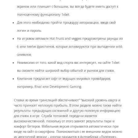
экраном или планшет с большим, вы всегда будете иметь доступ к
полноценному функционалу 1xbet.
Для этого необходимо пройти процедуру авторизации, введя свой
логин и пароль.
На игровом автомате Hot Fruits and veggies предусмотрены раунды из
6 или twelve фриспинов, которые активируются при выпадении wild-
символов.
Независимо от того, какой вид спорта вас интересует, на сайте 1xbet
вы сможете найти широкий выбор событий и рынков для ставок.
Компания предлагает софт от ведущих мировых провайдеров,
например, Rival или Development Gaming.
Ставки во время трансляций обеспечивают” “высокий уровень азарта и
часто приносят неплохую прибыль. В этом разделе можно также найти
результаты предыдущих состязаний и другую полезную информацию
для ставок в игре. Служба потоковой передачи является
высококачественной, поскольку от этого зависят результаты пари и
комфорт бэттеров. Мобильная версия открывается автоматически при
входе на сайт со смартфона. Познакомиться с ее внешним видом можно
ис десктопной версии – кнопка находится в футереблока «Полезное».