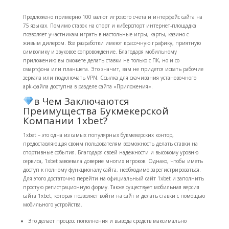
Предложено примерно 100 валют игрового счета и интерфейс сайта на
75 языках. Помимо ставок на спорт и киберспорт интернет-площадка
позволяет участникам играть в настольные игры, карты, казино с
живым дилером. Все разработки имеют красочную графику, приятную
символику и звуковое сопровождение. Благодаря мобильному
приложению вы сможете делать ставки не только с ПК, но и со
смартфона или планшета. Это значит, вам не придется искать рабочие
зеркала или подключать VPN. Ссылка для скачивания установочного
apk-файла доступна в разделе сайта «Приложения».
в Чем Заключаются
Преимущества Букмекерской
Компании 1xbet?
1xbet – это одна из самых популярных букмекерских контор,
предоставляющая своим пользователям возможность делать ставки на
спортивные события. Благодаря своей надежности и высокому уровню
сервиса, 1xbet завоевала доверие многих игроков. Однако, чтобы иметь
доступ к полному функционалу сайта, необходимо зарегистрироваться.
Для этого достаточно перейти на официальный сайт 1xbet и заполнить
простую регистрационную форму. Также существует мобильная версия
сайта 1xbet, которая позволяет войти на сайт и делать ставки с помощью
мобильного устройства.
Это делает процесс пополнения и вывода средств максимально