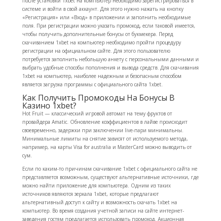
После установки 1xbet на компьютер необходимо зарегистрироваться в
системе и войти в свой аккаунт. Для этого нужно нажать на кнопку
«Регистрация» или «Вход» в приложении и заполнить необходимые
поля. При регистрации можно указать промокод, если таковой имеется,
чтобы получить дополнительные бонусы от букмекера. Перед
скачиванием 1xbet на компьютер необходимо пройти процедуру
регистрации на официальном сайте. Для этого пользователю
потребуется заполнить небольшую анкету с персональными данными и
выбрать удобные способы пополнения и вывода средств. Для скачивания
1xbet на компьютер, наиболее надежным и безопасным способом
является загрузка программы с официального сайта 1xbet.
Как Получить Промокоды На Бонусы В
Казино 1xbet?
Hot Fruit — классический игровой автомат на тему фруктов от
провайдера Amatic. Обновление коэффициентов в лайве происходит
своевременно, задержки при заключении live-пари минимальны.
Минимальные лимиты на снятие зависят от используемого метода,
например, на карты Visa for australia и MasterCard можно выводить от
сум.
Если по каким-то причинам скачивание 1xbet с официального сайта не
представляется возможным, существуют альтернативные источники, где
можно найти приложение для компьютера. Одним из таких
источников являются зеркала 1xbet, которые предлагают
альтернативный доступ к сайту и возможность скачать 1xbet на
компьютер. Во время создания учетной записи на сайте интернет-
заведения гостям предлагается использовать промокод. Акционная