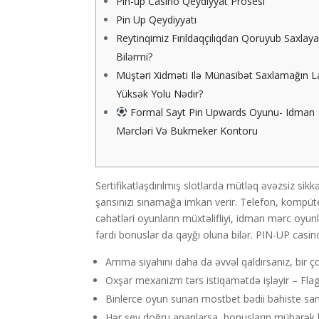
Pin-up Casino Qeydiyyat Prosesi
Pin Up Qeydiyyatı
Reytinqimiz Fırıldaqçılıqdan Qoruyub Saxlay
Bilərmi?
Müştəri Xidməti Ilə Münasibət Saxlamağın L
Yüksək Yolu Nədir?
Formal Sayt Pin Upwards Oyunu- Idman
Mərcləri Və Bukmeker Kontoru
Sertifikatlaşdırılmış slotlarda mütləq əvəzsiz si
şansınızı sınamağa imkan verir. Telefon, kompüte
cəhətləri oyunların müxtəlifliyi, idman mərc oyunl
fərdi bonuslar da qayğı oluna bilər. PIN-UP casin
Amma siyahını daha da əvvəl qaldırsanız, bir ço
Oxşar mexanizm tərs istiqamətdə işləyir – F
Binlerce oyun sunan mostbet bədii bahiste sanal
Hər şey doğru aparılarsa, bonusların mübarək