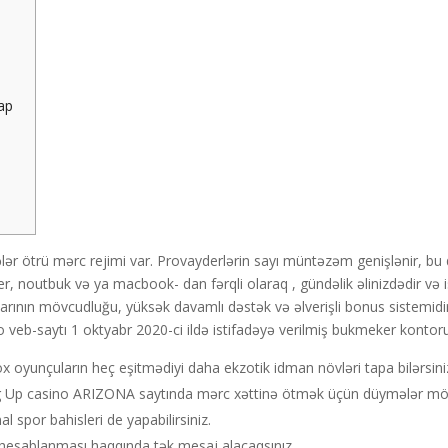
a
ap
kkələr ötrü mərc rejimi var. Provayderlərin sayı müntəzəm genişlənir, b
r, noutbuk və ya macbook- dan fərqli olaraq , gündəlik əlinizdədir və 
arının mövcudluğu, yüksək davamlı dəstək və əlverişli bonus sistemidir.
o veb-saytı 1 oktyabr 2020-ci ildə istifadəyə verilmiş bukmeker kontor
x oyunçuların heç eşitmədiyi daha ekzotik idman növləri tapa bilərsini
lag Up casino ARIZONA saytında mərc xəttinə ötmək üçün düymələr m
 spor bahisleri de yapabilirsiniz.
 hesablanması haqqında tək mesaj alacaqsınız.